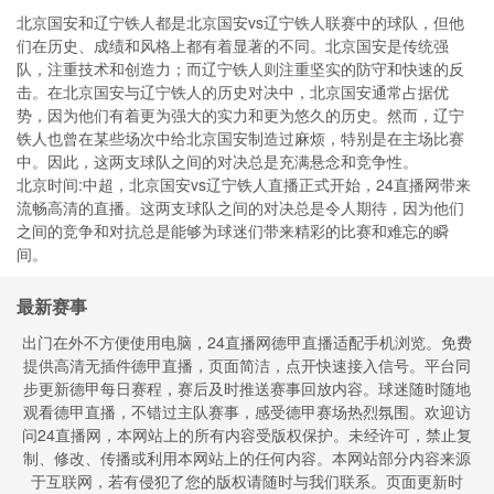
北京国安和辽宁铁人都是北京国安vs辽宁铁人联赛中的球队，但他
们在历史、成绩和风格上都有着显著的不同。北京国安是传统强
队，注重技术和创造力；而辽宁铁人则注重坚实的防守和快速的反
击。在北京国安与辽宁铁人的历史对决中，北京国安通常占据优
势，因为他们有着更为强大的实力和更为悠久的历史。然而，辽宁
铁人也曾在某些场次中给北京国安制造过麻烦，特别是在主场比赛
中。因此，这两支球队之间的对决总是充满悬念和竞争性。
北京时间:中超，北京国安vs辽宁铁人直播正式开始，24直播网带来
流畅高清的直播。这两支球队之间的对决总是令人期待，因为他们
之间的竞争和对抗总是能够为球迷们带来精彩的比赛和难忘的瞬
间。
最新赛事
出门在外不方便使用电脑，24直播网德甲直播适配手机浏览。免费
提供高清无插件德甲直播，页面简洁，点开快速接入信号。平台同
步更新德甲每日赛程，赛后及时推送赛事回放内容。球迷随时随地
观看德甲直播，不错过主队赛事，感受德甲赛场热烈氛围。欢迎访
问24直播网，本网站上的所有内容受版权保护。未经许可，禁止复
制、修改、传播或利用本网站上的任何内容。本网站部分内容来源
于互联网，若有侵犯了您的版权请随时与我们联系。页面更新时