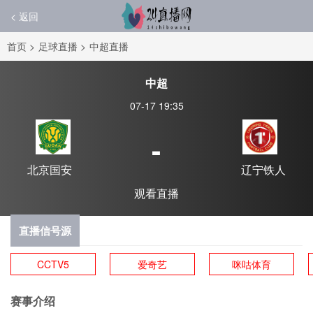
< 返回
首页
>
足球直播
>
中超直播
中超
07-17 19:35
-
北京国安
辽宁铁人
观看直播
直播信号源
CCTV5
爱奇艺
咪咕体育
赛事介绍