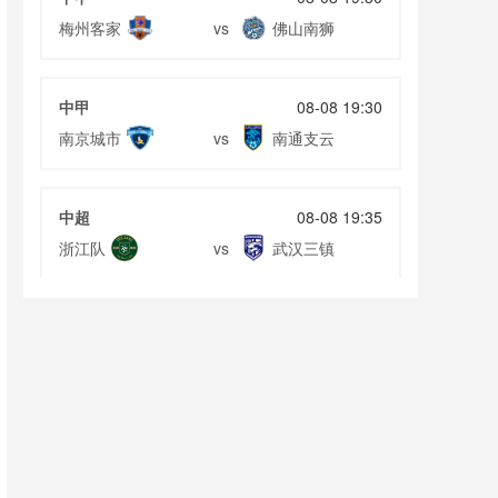
梅州客家
佛山南狮
vs
中甲
08-08 19:30
南京城市
南通支云
vs
中超
08-08 19:35
浙江队
武汉三镇
vs
中超
08-08 19:35
大连英博
辽宁铁人
vs
中超
08-08 20:00
云南玉昆
成都蓉城
vs