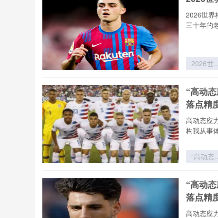
赛制变革
的价值逻
2026世
重构”
三十年的
2026世
杯非洲区
死战：北
“高动
战术之
落点精
vs 西非
量之盾
高动态应
构我从事
“高动态
力场下的
射弹道
“高动
构：202
落点精
世界杯用
飞行控制
高动态应
落点精度