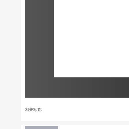
相关标签: