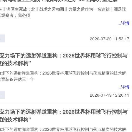
下
辑
界杯非洲区生死战：北非战术之矛vs西非力量之盾作为一名追踪非洲足球
老观察者，我必须
...详情
界
2026-07-20 11:53:17
生
非
态应力场下的远射弹道重构：2026世界杯用球飞行控制与
矛
度的技术解构”
力
力场下的远射弹道重构：2026世界杯用球飞行控制与落点精度的技术解
体育装备评估三十年
...详情
应
2026-07-19 12:20:11
远
重
态应力场下的远射弹道重构：2026世界杯用球飞行控制与
6
度的技术解构”
球
与
力场下的远射弹道重构：2026世界杯用球飞行控制与落点精度的技术解
的