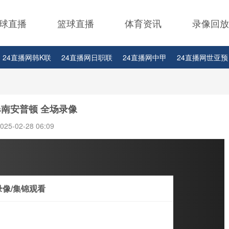
球直播
篮球直播
体育资讯
录像回放
24直播网韩K联
24直播网日职联
24直播网中甲
24直播网世亚预
24直播网西甲
24直播网德甲
24直播网欧冠杯
24直播网中超
2
24直播网比赛足球欧洲杯
s南安普顿 全场录像
025-02-28 06:09
录像/集锦观看