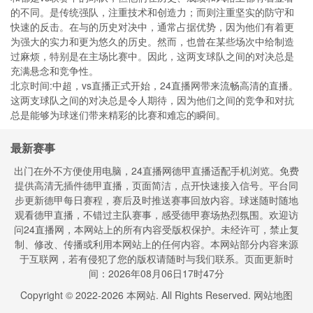
的不同。是传统强队，注重技术和创造力；而则注重坚实的防守和
快速的反击。在与的历史对决中，通常占据优势，因为他们有着更
为强大的实力和更为悠久的历史。然而，也曾在某些场次中给制造
过麻烦，特别是在主场比赛中。因此，这两支球队之间的对决总是
充满悬念和竞争性。
北京时间:中超，vs直播正式开始，24直播网带来流畅高清的直播。
这两支球队之间的对决总是令人期待，因为他们之间的竞争和对抗
总是能够为球迷们带来精彩的比赛和难忘的瞬间。
最新赛事
出门在外不方便使用电脑，24直播网德甲直播适配手机浏览。免费
提供高清无插件德甲直播，页面简洁，点开快速接入信号。平台同
步更新德甲每日赛程，赛后及时推送赛事回放内容。球迷随时随地
观看德甲直播，不错过主队赛事，感受德甲赛场热烈氛围。欢迎访
问24直播网，本网站上的所有内容受版权保护。未经许可，禁止复
制、修改、传播或利用本网站上的任何内容。本网站部分内容来源
于互联网，若有侵犯了您的版权请随时与我们联系。页面更新时
间：2026年08月06日17时47分
Copyright © 2022-
2026
本网站. All Rights Reserved.
网站地图