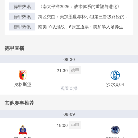
北美世界杯的隐形博弈
德甲热讯
《南太平洋2026：战术体系的重塑与进化》
德甲热讯
跨区突围：美加墨世界杯小组第三晋级路径的战
术重塑与博弈法则
德甲热讯
南美10队混战，6张直通票：美加墨入场券生死
局
德甲直播
08-30
德甲
21:30
:
奥格斯堡
沙尔克04
观看直播
其他赛事推荐
08-09
中甲
18:00
: