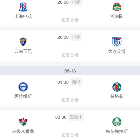
中超
20:00
:
上海申花
河南队
观看直播
中超
20:00
:
云南玉昆
大连英博
观看直播
08-16
西甲
01:30
:
阿拉维斯
赫塔菲
观看直播
巴西甲
03:30
:
弗鲁米嫩塞
帕尔梅拉斯
观看直播