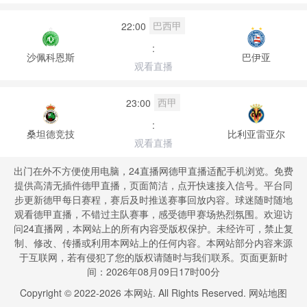
巴西甲
22:00
:
沙佩科恩斯
巴伊亚
观看直播
西甲
23:00
:
桑坦德竞技
比利亚雷亚尔
观看直播
出门在外不方便使用电脑，24直播网德甲直播适配手机浏览。免费
提供高清无插件德甲直播，页面简洁，点开快速接入信号。平台同
步更新德甲每日赛程，赛后及时推送赛事回放内容。球迷随时随地
观看德甲直播，不错过主队赛事，感受德甲赛场热烈氛围。欢迎访
问24直播网，本网站上的所有内容受版权保护。未经许可，禁止复
制、修改、传播或利用本网站上的任何内容。本网站部分内容来源
于互联网，若有侵犯了您的版权请随时与我们联系。页面更新时
间：2026年08月09日17时00分
Copyright © 2022-
2026
本网站. All Rights Reserved.
网站地图