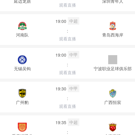
延边龙鼎
深圳青年人
观看直播
中超
19:00
:
河南队
青岛西海岸
观看直播
中甲
19:00
:
无锡吴钩
宁波职业足球俱乐部
观看直播
中甲
19:30
:
广州豹
广西恒宸
观看直播
中超
19:35
: