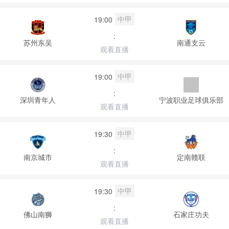
中甲
19:00
:
苏州东吴
南通支云
观看直播
中甲
19:00
:
深圳青年人
宁波职业足球俱乐部
观看直播
中甲
19:30
:
南京城市
定南赣联
观看直播
中甲
19:30
:
佛山南狮
石家庄功夫
观看直播