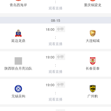
:
青岛西海岸
重庆铜梁龙
观看直播
08-15
中甲
18:00
:
延边龙鼎
大连鲲城
观看直播
中甲
19:00
:
陕西联合月亮泊队
长春亚泰
观看直播
中甲
19:00
:
无锡吴钩
广州豹
观看直播