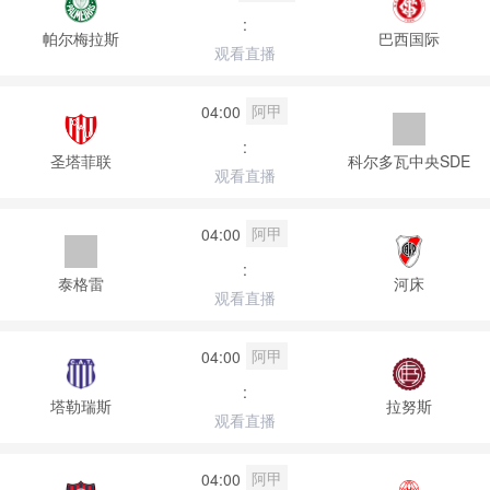
:
帕尔梅拉斯
巴西国际
观看直播
阿甲
04:00
:
圣塔菲联
科尔多瓦中央SDE
观看直播
阿甲
04:00
:
泰格雷
河床
观看直播
阿甲
04:00
:
塔勒瑞斯
拉努斯
观看直播
阿甲
04:00