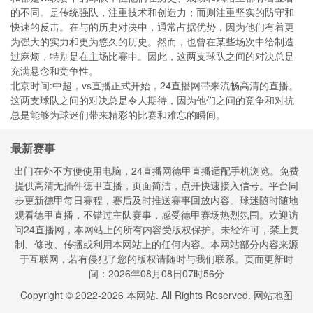
的不同。是传统强队，注重技术和创造力；而则注重坚实的防守和
快速的反击。在与的历史对决中，通常占据优势，因为他们有着更
为强大的实力和更为悠久的历史。然而，也曾在某些场次中给制造
过麻烦，特别是在主场比赛中。因此，这两支球队之间的对决总是
充满悬念和竞争性。
北京时间:中超，vs直播正式开始，24直播网带来流畅高清的直播。
这两支球队之间的对决总是令人期待，因为他们之间的竞争和对抗
总是能够为球迷们带来精彩的比赛和难忘的瞬间。
最新赛事
出门在外不方便使用电脑，24直播网德甲直播适配手机浏览。免费
提供高清无插件德甲直播，页面简洁，点开快速接入信号。平台同
步更新德甲每日赛程，赛后及时推送赛事回放内容。球迷随时随地
观看德甲直播，不错过主队赛事，感受德甲赛场热烈氛围。欢迎访
问24直播网，本网站上的所有内容受版权保护。未经许可，禁止复
制、修改、传播或利用本网站上的任何内容。本网站部分内容来源
于互联网，若有侵犯了您的版权请随时与我们联系。页面更新时
间：2026年08月08日07时56分
Copyright © 2022-
2026
本网站. All Rights Reserved.
网站地图