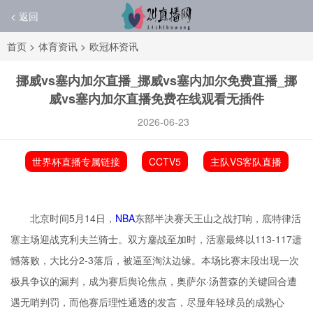
< 返回
首页
>
体育资讯
>
欧冠杯资讯
挪威vs塞内加尔直播_挪威vs塞内加尔免费直播_挪
威vs塞内加尔直播免费在线观看无插件
2026-06-23
世界杯直播专属链接
CCTV5
主队VS客队直播
北京时间5月14日，
NBA
东部半决赛天王山之战打响，底特律活
塞主场迎战克利夫兰骑士。双方鏖战至加时，活塞最终以113-117遗
憾落败，大比分2-3落后，被逼至淘汰边缘。本场比赛末段出现一次
极具争议的漏判，成为赛后舆论焦点，奥萨尔·汤普森的关键回合遭
遇无哨判罚，而他赛后理性通透的发言，尽显年轻球员的成熟心