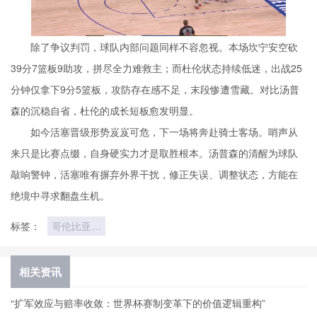
除了争议判罚，球队内部问题同样不容忽视。本场坎宁安空砍
39分7篮板9助攻，拼尽全力难救主；而杜伦状态持续低迷，出战25
分钟仅拿下9分5篮板，攻防存在感不足，末段惨遭雪藏。对比汤普
森的沉稳自省，杜伦的成长短板愈发明显。
如今活塞晋级形势岌岌可危，下一场将奔赴骑士客场。哨声从
来只是比赛点缀，自身硬实力才是取胜根本。汤普森的清醒为球队
敲响警钟，活塞唯有摒弃外界干扰，修正失误、调整状态，方能在
绝境中寻求翻盘生机。
标签：
哥伦比亚
VS刚果直
播哥伦比亚
VS刚果在
相关资讯
线直播
“扩军效应与赔率收敛：世界杯赛制变革下的价值逻辑重构”