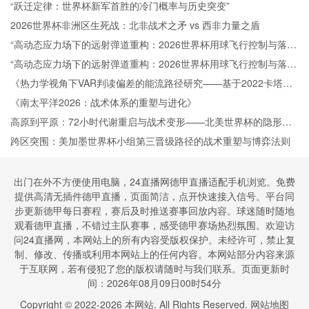
“跃迁定律：世界杯新军首胜的冷门概率与历史突变”
2026世界杯非洲区生死战：北非战术之矛 vs 西非力量之盾
“高动态应力场下的远射弹道重构：2026世界杯用球飞行控制与落点
精度的技术解构”
“高动态应力场下的远射弹道重构：2026世界杯用球飞行控制与落点
精度的技术解构”
《热力学视角下VAR判读偏差的能流路径研究——基于2022卡塔尔
世界杯的实证检验》
《南太平洋2026：战术体系的重塑与进化》
高原到平原：72小时代谢重启与战术变形——北美世界杯的隐形博
弈
跨区突围：美加墨世界杯小组第三晋级路径的战术重塑与博弈法则
出门在外不方便使用电脑，24直播网德甲直播适配手机浏览。免费
提供高清无插件德甲直播，页面简洁，点开快速接入信号。平台同
步更新德甲每日赛程，赛后及时推送赛事回放内容。球迷随时随地
观看德甲直播，不错过主队赛事，感受德甲赛场热烈氛围。欢迎访
问24直播网，本网站上的所有内容受版权保护。未经许可，禁止复
制、修改、传播或利用本网站上的任何内容。本网站部分内容来源
于互联网，若有侵犯了您的版权请随时与我们联系。页面更新时
间：2026年08月09日00时54分
Copyright © 2022-
2026
本网站. All Rights Reserved.
网站地图