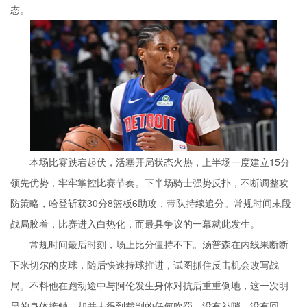
态。
本场比赛跌宕起伏，活塞开局状态火热，上半场一度建立15分
领先优势，牢牢掌控比赛节奏。下半场骑士强势反扑，不断调整攻
防策略，哈登斩获30分8篮板6助攻，带队持续追分。常规时间末段
战局胶着，比赛进入白热化，而最具争议的一幕就此发生。
常规时间最后时刻，场上比分僵持不下。汤普森在内线果断断
下米切尔的皮球，随后快速持球推进，试图抓住反击机会改写战
局。不料他在跑动途中与阿伦发生身体对抗后重重倒地，这一次明
显的身体接触，却并未得到裁判的任何吹罚。没有补哨、没有回