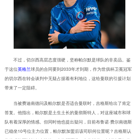
不过，切尔西高层态度强硬，坚称帕尔默是球队的非卖品。鉴
于这位
英格兰
球员的合同要到2033年才到期，作为世俱杯卫冕冠军
的切尔西在转会谈判中无疑占据着有利地位，这给曼联的引援计划
带来了一定阻碍。
当被费迪南德问及帕尔默是否适合曼联时，吉格斯给出了肯定
答复。他指出，帕尔默是土生土长的曼彻斯特人，对这座城市和球
队有着深厚的情感。但同时他也提出疑问，目前布鲁诺·费尔南德斯
已稳坐10号位主力位置，帕尔默加盟后该司职何位置呢？吉格斯认