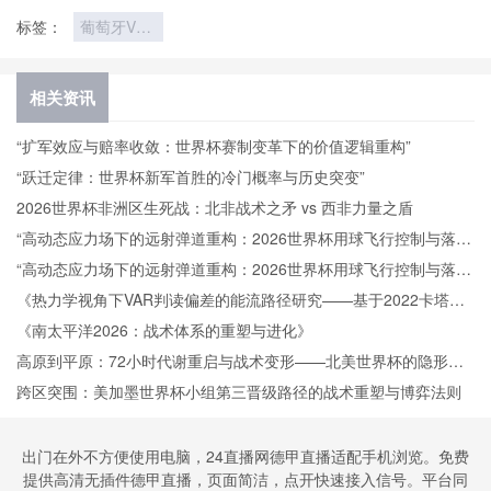
标签：
葡萄牙VS
乌兹别克斯
坦直播葡萄
牙VS乌兹
相关资讯
别克斯坦在
线直播
“扩军效应与赔率收敛：世界杯赛制变革下的价值逻辑重构”
“跃迁定律：世界杯新军首胜的冷门概率与历史突变”
2026世界杯非洲区生死战：北非战术之矛 vs 西非力量之盾
“高动态应力场下的远射弹道重构：2026世界杯用球飞行控制与落点
精度的技术解构”
“高动态应力场下的远射弹道重构：2026世界杯用球飞行控制与落点
精度的技术解构”
《热力学视角下VAR判读偏差的能流路径研究——基于2022卡塔尔
世界杯的实证检验》
《南太平洋2026：战术体系的重塑与进化》
高原到平原：72小时代谢重启与战术变形——北美世界杯的隐形博
弈
跨区突围：美加墨世界杯小组第三晋级路径的战术重塑与博弈法则
出门在外不方便使用电脑，24直播网德甲直播适配手机浏览。免费
提供高清无插件德甲直播，页面简洁，点开快速接入信号。平台同