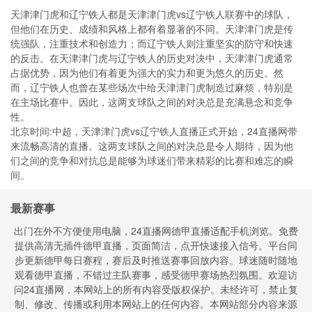
天津津门虎和辽宁铁人都是天津津门虎vs辽宁铁人联赛中的球队，
但他们在历史、成绩和风格上都有着显著的不同。天津津门虎是传
统强队，注重技术和创造力；而辽宁铁人则注重坚实的防守和快速
的反击。在天津津门虎与辽宁铁人的历史对决中，天津津门虎通常
占据优势，因为他们有着更为强大的实力和更为悠久的历史。然
而，辽宁铁人也曾在某些场次中给天津津门虎制造过麻烦，特别是
在主场比赛中。因此，这两支球队之间的对决总是充满悬念和竞争
性。
北京时间:中超，天津津门虎vs辽宁铁人直播正式开始，24直播网带
来流畅高清的直播。这两支球队之间的对决总是令人期待，因为他
们之间的竞争和对抗总是能够为球迷们带来精彩的比赛和难忘的瞬
间。
最新赛事
出门在外不方便使用电脑，24直播网德甲直播适配手机浏览。免费
提供高清无插件德甲直播，页面简洁，点开快速接入信号。平台同
步更新德甲每日赛程，赛后及时推送赛事回放内容。球迷随时随地
观看德甲直播，不错过主队赛事，感受德甲赛场热烈氛围。欢迎访
问24直播网，本网站上的所有内容受版权保护。未经许可，禁止复
制、修改、传播或利用本网站上的任何内容。本网站部分内容来源