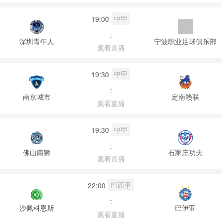
中甲
19:00
:
深圳青年人
宁波职业足球俱乐部
观看直播
中甲
19:30
:
南京城市
定南赣联
观看直播
中甲
19:30
:
佛山南狮
石家庄功夫
观看直播
巴西甲
22:00
:
沙佩科恩斯
巴伊亚
观看直播