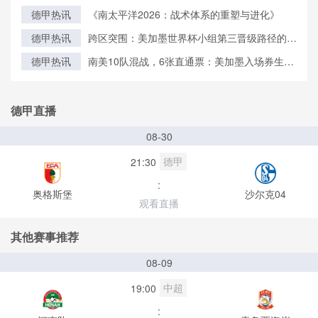
北美世界杯的隐形博弈
德甲热讯
《南太平洋2026：战术体系的重塑与进化》
德甲热讯
跨区突围：美加墨世界杯小组第三晋级路径的战
术重塑与博弈法则
德甲热讯
南美10队混战，6张直通票：美加墨入场券生死
局
德甲直播
08-30
德甲
21:30
:
奥格斯堡
沙尔克04
观看直播
其他赛事推荐
08-09
中超
19:00
: