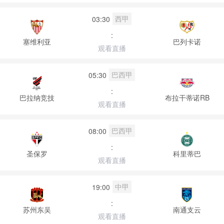
西甲
03:30
:
塞维利亚
巴列卡诺
观看直播
巴西甲
05:30
:
巴拉纳竞技
布拉干蒂诺RB
观看直播
巴西甲
08:00
:
圣保罗
科里蒂巴
观看直播
中甲
19:00
:
苏州东吴
南通支云
观看直播