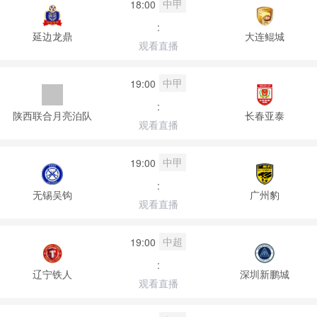
中甲
18:00
:
延边龙鼎
大连鲲城
观看直播
中甲
19:00
:
陕西联合月亮泊队
长春亚泰
观看直播
中甲
19:00
:
无锡吴钩
广州豹
观看直播
中超
19:00
:
辽宁铁人
深圳新鹏城
观看直播