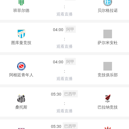
:
班菲尔德
贝尔格拉诺
观看直播
阿甲
04:00
:
图库曼竞技
萨尔米安杜
观看直播
阿甲
04:00
:
阿根廷青年人
竞技俱乐部
观看直播
巴西甲
05:30
:
桑托斯
巴拉纳竞技
观看直播
巴西甲
05:30