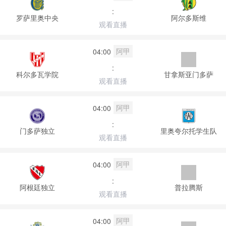
:
罗萨里奥中央
阿尔多斯维
观看直播
阿甲
04:00
:
科尔多瓦学院
甘拿斯亚门多萨
观看直播
阿甲
04:00
:
门多萨独立
里奥夸尔托学生队
观看直播
阿甲
04:00
:
阿根廷独立
普拉腾斯
观看直播
阿甲
04:00