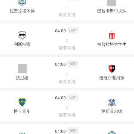
:
拉普拉塔体操
巴拉卡斯中央队
观看直播
阿甲
04:00
:
利斯特雷
拉普拉塔大学生
观看直播
阿甲
04:00
:
防卫者
纽维尔老男孩
观看直播
阿甲
04:00
:
博卡青年
萨斯菲尔德
观看直播
阿甲
04:00