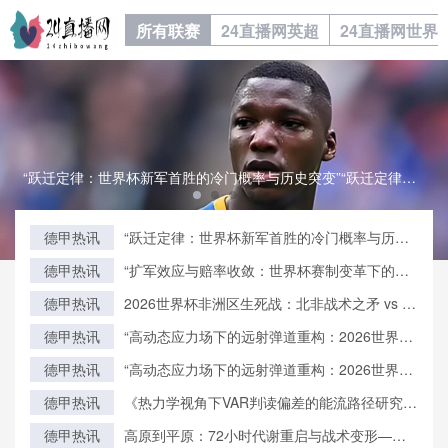
所有联赛
24直播网英超
24直播网世界
“跃迁定律：世界杯新军首胜的冷门概率与历史突变”“跃迁定律：世界杯新军首胜的冷门概率与历史突变”
德甲热讯
“跃迁定律：世界杯新军首胜的冷门概率与历史
突变”
德甲热讯
“扩军效应与赔率收敛：世界杯赛制变革下的价
值逻辑重构”
德甲热讯
2026世界杯非洲区生死战：北非战术之矛 vs 西
非力量之盾
德甲热讯
“高动态应力场下的远射弹道重构：2026世界杯
用球飞行控制与落点精度的技术解构”
德甲热讯
“高动态应力场下的远射弹道重构：2026世界杯
用球飞行控制与落点精度的技术解构”
德甲热讯
《热力学视角下VAR判读偏差的能流路径研究
——基于2022卡塔尔世界杯的实证检验》
德甲热讯
高原到平原：72小时代谢重启与战术变形——