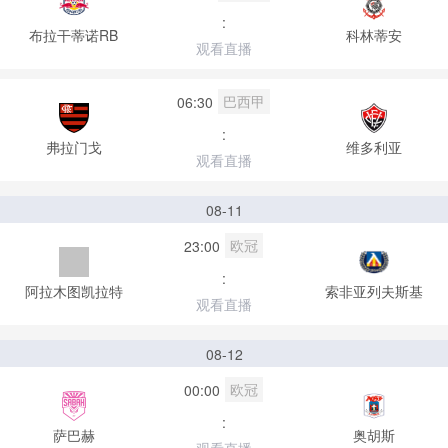
:
布拉干蒂诺RB
科林蒂安
观看直播
巴西甲
06:30
:
弗拉门戈
维多利亚
观看直播
08-11
欧冠
23:00
:
阿拉木图凯拉特
索非亚列夫斯基
观看直播
08-12
欧冠
00:00
:
萨巴赫
奥胡斯