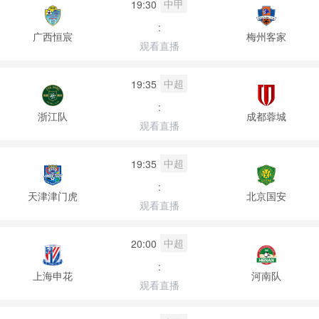
中甲
19:30
:
广西恒宸
梅州客家
观看直播
中超
19:35
:
浙江队
成都蓉城
观看直播
中超
19:35
:
天津津门虎
北京国安
观看直播
中超
20:00
:
上海申花
河南队
观看直播