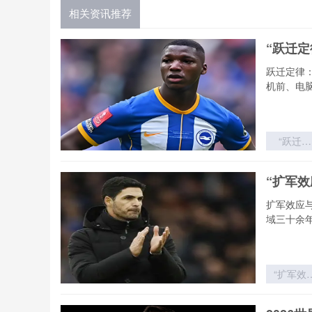
相关资讯推荐
“跃迁
跃迁定律
机前、电
“跃迁定
律：世界
新军首胜
“扩军
冷门概率
历史突变
扩军效应
域三十余
“扩军效
与赔率
敛：世界