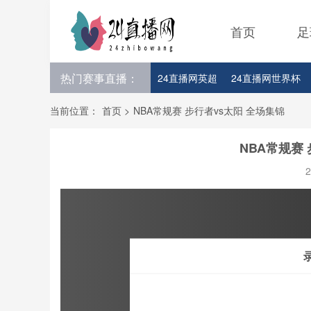
首页
足
热门赛事直播：
24直播网英超
24直播网世界杯
24直播网意甲
24直播网法甲
当前位置：
首页
>
NBA常规赛 步行者vs太阳 全场集锦
24直播网比赛足球欧洲杯参赛队伍
NBA常规赛
2