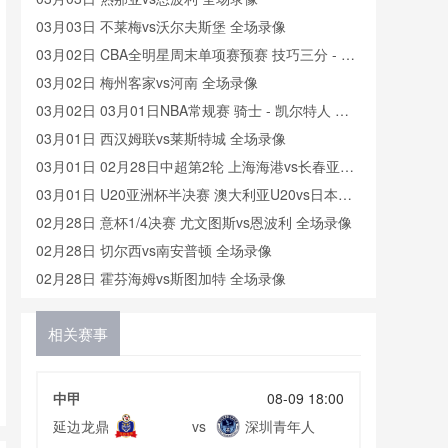
03月03日 不莱梅vs沃尔夫斯堡 全场录像
03月02日 CBA全明星周末单项赛预赛 技巧三分 - 扣
篮大赛 全场录像
03月02日 梅州客家vs河南 全场录像
03月02日 03月01日NBA常规赛 骑士 - 凯尔特人 全
场录像
03月01日 西汉姆联vs莱斯特城 全场录像
03月01日 02月28日中超第2轮 上海海港vs长春亚泰
全场录像
03月01日 U20亚洲杯半决赛 澳大利亚U20vs日本
U20 全场录像
02月28日 意杯1/4决赛 尤文图斯vs恩波利 全场录像
02月28日 切尔西vs南安普顿 全场录像
02月28日 霍芬海姆vs斯图加特 全场录像
02月27日 水晶宫vs阿斯顿维拉 全场录像
相关赛事
02月27日 02月25日NBA常规赛 篮网 - 奇才 全场录
像
02月27日 02月26日NBA常规赛 独行侠 - 湖人 全场
录像
02月26日 02月23日男篮亚洲杯预选赛 新西兰男篮 -
中甲
08-09 18:00
菲律宾男篮 全场录像
02月26日 02月23日男篮亚洲杯预选赛 关岛男篮 - 中
延边龙鼎
深圳青年人
vs
国男篮 全场录像
02月26日 斯特拉斯堡vs布雷斯特 全场录像