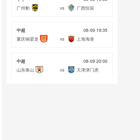
广州豹
广西恒宸
vs
中超
08-09 19:35
重庆铜梁龙
上海海港
vs
中超
08-09 20:00
山东泰山
天津津门虎
vs
巴西甲
08-09 22:00
克鲁塞罗
米拉索
vs
巴西甲
08-10 03:00
巴伊亚
瓦斯科达伽马
vs