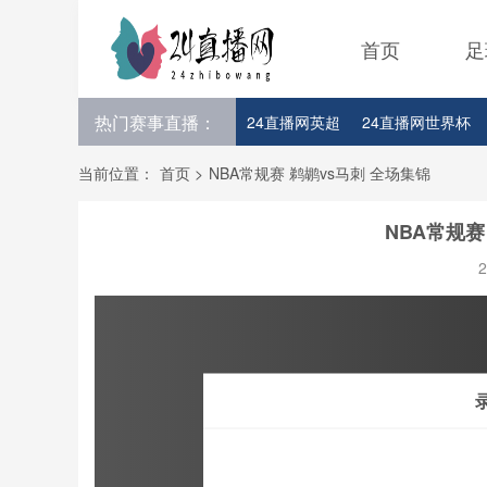
首页
足
热门赛事直播：
24直播网英超
24直播网世界杯
24直播网意甲
24直播网法甲
当前位置：
首页
>
NBA常规赛 鹈鹕vs马刺 全场集锦
24直播网比赛足球欧洲杯参赛队伍
NBA常规赛
2