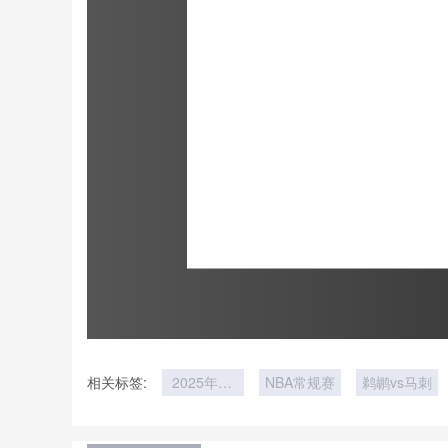
相关标签:
2025年11
NBA常规赛
鹈鹕vs马刺
月9日