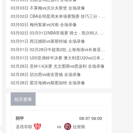
03月03日 不莱梅vs沃尔夫斯堡 全场录像
03月02日 CBA全明星周末单项赛预赛 技巧三分 - 扣
篮大赛 全场录像
03月02日 梅州客家vs河南 全场录像
03月02日 03月01日NBA常规赛 骑士 - 凯尔特人 全
场录像
03月01日 西汉姆联vs莱斯特城 全场录像
03月01日 02月28日中超第2轮 上海海港vs长春亚泰
全场录像
03月01日 U20亚洲杯半决赛 澳大利亚U20vs日本
U20 全场录像
02月28日 意杯1/4决赛 尤文图斯vs恩波利 全场录像
02月28日 切尔西vs南安普顿 全场录像
02月28日 霍芬海姆vs斯图加特 全场录像
02月27日 水晶宫vs阿斯顿维拉 全场录像
相关赛事
02月27日 02月25日NBA常规赛 篮网 - 奇才 全场录
像
02月27日 02月26日NBA常规赛 独行侠 - 湖人 全场
录像
02月26日 02月23日男篮亚洲杯预选赛 新西兰男篮 -
阿甲
08-07 06:00
菲律宾男篮 全场录像
02月26日 02月23日男篮亚洲杯预选赛 关岛男篮 - 中
圣塔菲联
拉努斯
vs
国男篮 全场录像
02月26日 斯特拉斯堡vs布雷斯特 全场录像