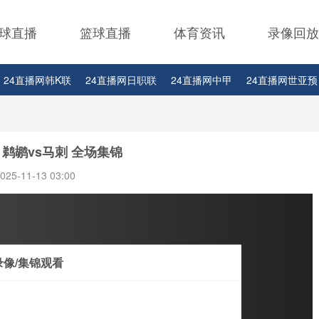
球直播
篮球直播
体育资讯
录像回放
24直播网韩K联
24直播网日职联
24直播网中甲
24直播网世亚预
24直播网西甲
24直播网德甲
24直播网欧冠杯
24直播网中超
2
24直播网比赛足球欧洲杯
 鹈鹕vs马刺 全场集锦
025-11-13 03:00
录像/集锦观看