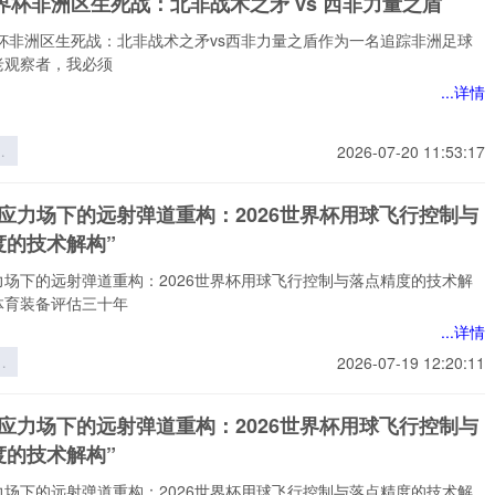
世界杯非洲区生死战：北非战术之矛 vs 西非力量之盾
下
辑
界杯非洲区生死战：北非战术之矛vs西非力量之盾作为一名追踪非洲足球
老观察者，我必须
...详情
界
2026-07-20 11:53:17
生
非
态应力场下的远射弹道重构：2026世界杯用球飞行控制与
矛
度的技术解构”
力
力场下的远射弹道重构：2026世界杯用球飞行控制与落点精度的技术解
体育装备评估三十年
...详情
应
2026-07-19 12:20:11
远
重
态应力场下的远射弹道重构：2026世界杯用球飞行控制与
6
度的技术解构”
球
与
力场下的远射弹道重构：2026世界杯用球飞行控制与落点精度的技术解