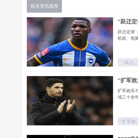
相关资讯推荐
“跃迁
跃迁定律
机前、电
“跃迁定
律：世界
新军首胜
“扩军
冷门概率
历史突变
扩军效应
域三十余
“扩军效
与赔率
敛：世界