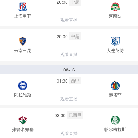
中超
20:00
:
上海申花
河南队
观看直播
中超
20:00
:
云南玉昆
大连英博
观看直播
08-16
西甲
01:30
:
阿拉维斯
赫塔菲
观看直播
巴西甲
03:30
:
弗鲁米嫩塞
帕尔梅拉斯
观看直播