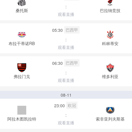
:
桑托斯
巴拉纳竞技
观看直播
巴西甲
05:30
:
布拉干蒂诺RB
科林蒂安
观看直播
巴西甲
06:30
:
弗拉门戈
维多利亚
观看直播
08-11
欧冠
23:00
:
阿拉木图凯拉特
索非亚列夫斯基
观看直播