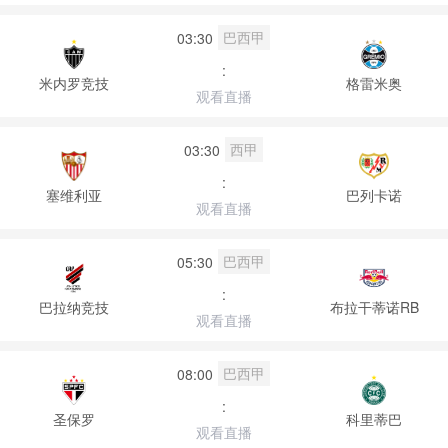
巴西甲
03:30
:
米内罗竞技
格雷米奥
观看直播
西甲
03:30
:
塞维利亚
巴列卡诺
观看直播
巴西甲
05:30
:
巴拉纳竞技
布拉干蒂诺RB
观看直播
巴西甲
08:00
:
圣保罗
科里蒂巴
观看直播