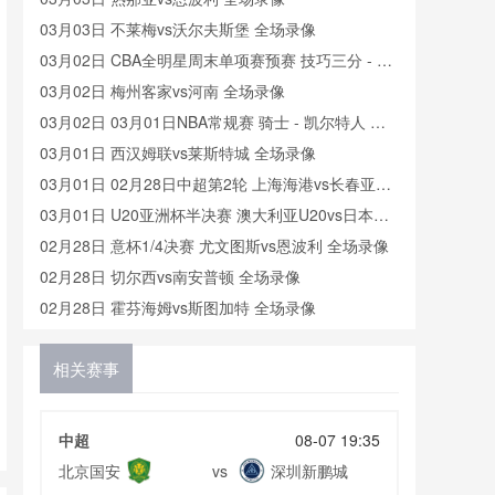
03月03日 不莱梅vs沃尔夫斯堡 全场录像
03月02日 CBA全明星周末单项赛预赛 技巧三分 - 扣
篮大赛 全场录像
03月02日 梅州客家vs河南 全场录像
03月02日 03月01日NBA常规赛 骑士 - 凯尔特人 全
场录像
03月01日 西汉姆联vs莱斯特城 全场录像
03月01日 02月28日中超第2轮 上海海港vs长春亚泰
全场录像
03月01日 U20亚洲杯半决赛 澳大利亚U20vs日本
U20 全场录像
02月28日 意杯1/4决赛 尤文图斯vs恩波利 全场录像
02月28日 切尔西vs南安普顿 全场录像
02月28日 霍芬海姆vs斯图加特 全场录像
02月27日 水晶宫vs阿斯顿维拉 全场录像
相关赛事
02月27日 02月25日NBA常规赛 篮网 - 奇才 全场录
像
02月27日 02月26日NBA常规赛 独行侠 - 湖人 全场
录像
02月26日 02月23日男篮亚洲杯预选赛 新西兰男篮 -
中超
08-07 19:35
菲律宾男篮 全场录像
02月26日 02月23日男篮亚洲杯预选赛 关岛男篮 - 中
北京国安
深圳新鹏城
vs
国男篮 全场录像
02月26日 斯特拉斯堡vs布雷斯特 全场录像