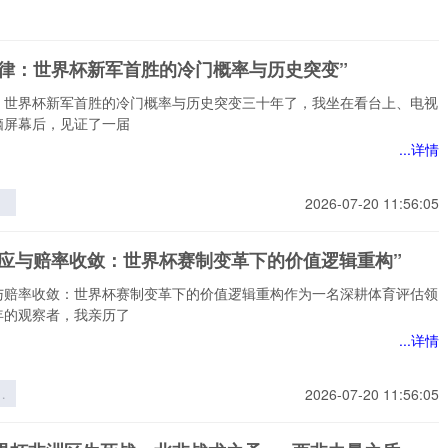
定律：世界杯新军首胜的冷门概率与历史突变”
：世界杯新军首胜的冷门概率与历史突变三十年了，我坐在看台上、电视
脑屏幕后，见证了一届
...详情
2026-07-20 11:56:05
杯
的
效应与赔率收敛：世界杯赛制变革下的价值逻辑重构”
与
”
与赔率收敛：世界杯赛制变革下的价值逻辑重构作为一名深耕体育评估领
年的观察者，我亲历了
...详情
应
2026-07-20 11:56:05
收
杯