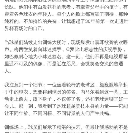
长队。他们中有白发苍苍的老者，有牵着父母手的孩子，有
穿着各色球衣的年轻人。每个人的脸上都写满了期待，那种
纯粹的、不加掩饰的兴奋，让我想起了30年前第一次走进世
界杯赛场时的自己。
当球星们陆续走出训练大楼时，现场爆发出震耳欲聋的欢呼
声。梅西微笑着向球迷挥手，C罗比出标志性的庆祝手势，
姆巴佩耐心地为小球迷签名。这一刻，他们不再是电视屏幕
里遥不可及的偶像，而是近在咫尺、会微笑会交流的普通
人。
我注意到一个细节：一位坐着轮椅的老球迷，颤巍巍地举起
手中的球衣，想要得到球员的签名。内马尔看到这一幕，主
动走上前去，蹲下身子，不仅签了名，还和老球迷聊了好一
会儿。那一刻，我看到了足球超越竞技本身的力量——它能
让不同年龄、不同国籍、不同背景的人们产生共鸣。
训练场上，球员们展示了精湛的技艺。但最让我感动的不是