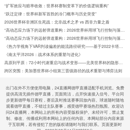
“扩军效应与赔率收敛：世界杯赛制变革下的价值逻辑重构”
“跃迁定律：世界杯新军首胜的冷门概率与历史突变”
2026世界杯非洲区生死战：北非战术之矛 vs 西非力量之盾
“高动态应力场下的远射弹道重构：2026世界杯用球飞行控制与落点
精度的技术解构”
“高动态应力场下的远射弹道重构：2026世界杯用球飞行控制与落点
精度的技术解构”
《热力学视角下VAR判读偏差的能流路径研究——基于2022卡塔尔
世界杯的实证检验》
《南太平洋2026：战术体系的重塑与进化》
高原到平原：72小时代谢重启与战术变形——北美世界杯的隐形博
弈
跨区突围：美加墨世界杯小组第三晋级路径的战术重塑与博弈法则
出门在外不方便使用电脑，24直播网德甲直播适配手机浏览。免费
提供高清无插件德甲直播，页面简洁，点开快速接入信号。平台同
步更新德甲每日赛程，赛后及时推送赛事回放内容。球迷随时随地
观看德甲直播，不错过主队赛事，感受德甲赛场热烈氛围。欢迎访
问24直播网，本网站上的所有内容受版权保护。未经许可，禁止复
制、修改、传播或利用本网站上的任何内容。本网站部分内容来源
于互联网，若有侵犯了您的版权请随时与我们联系。页面更新时