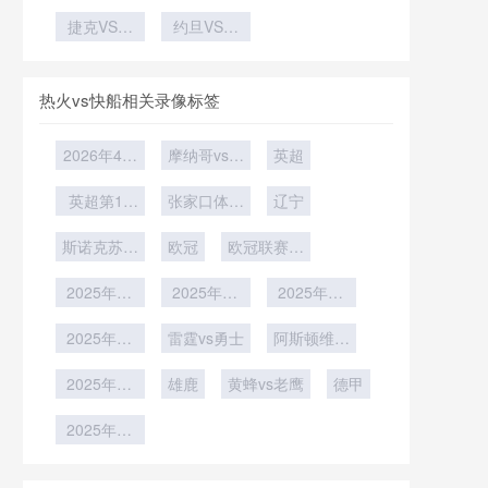
记忆：哪些
时间表
未来！青训
究”
集训期对俱
赛！小胜险
效博弈
美食与赛事
捷克VS墨
与人才培养
约旦VS阿
乐部赛季末
胜艰难晋级
西哥直播捷
紧密相连
尔及利亚约
段的影响
克VS墨西
旦VS阿尔
哥在线直播
及利亚直播
热火vs快船相关录像标签
2026年4月
摩纳哥vs马
英超
6日
赛
英超第18
张家口体文
辽宁
轮
旅
斯诺克苏格
欧冠
欧冠联赛阶
兰公开赛第
段第6轮
2025年12
2轮
2025年12
2025年12
月7日
月6日
月5日
2025年12
雷霆vs勇士
阿斯顿维拉
月4日
vs狼队
2025年11
雄鹿
黄蜂vs老鹰
德甲
月27日
2025年11
月20日