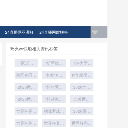
24直播网亚洲杯
24直播网欧联杯
4直播网比赛足球欧洲杯冠军
热火vs快船相关资讯标签
“跃迁定
“扩军效应
《热力学视
律：世界杯
与赔率收
角下VAR判
新军首胜的
跨区突围：
敛：世界杯
南美10队
读偏差的能
体能极限的
冷门概率与
美加墨世界
赛制变革下
混战
流路径研究
终极博弈
杯小组第三
历史突变”
2026世界
的价值逻辑
“跨时区倒
2026世预
——基于
晋级路径的
杯扩军后的
时差：
重构”
赛：跨洲远
2022卡塔
战术重塑与
小组第三：
2026世界
“跨越海拔
2026世界
尔世界杯的
征如何“透
北美世界
博弈法则
进几球才
杯交通解
杯如何改写
的竞技：北
实证检验》
杯：每日通
支”球员的
析：各队驻
世界杯赛场
能“死里逃
欧洲球迷的
美世界杯环
德保罗成关
勤极限——
2026墨美
巅峰状态
地往返赛场
伤病应急响
生”？
午夜观赛传
境适应与生
键先生！
训练基地与
加世界杯
的精准通勤
应机制启动
世界杯美食
世界杯非洲
理调节研
统”
赛场间的时
世界杯淘汰
17天赛前