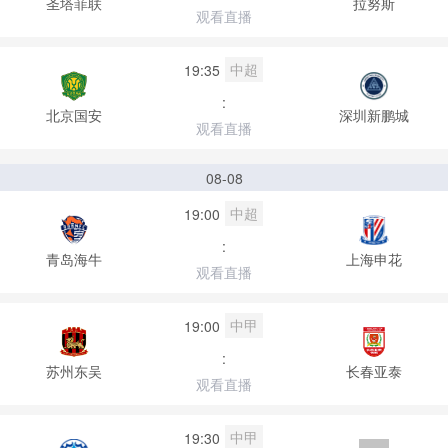
圣塔菲联
拉努斯
观看直播
中超
19:35
:
北京国安
深圳新鹏城
观看直播
08-08
中超
19:00
:
青岛海牛
上海申花
观看直播
中甲
19:00
:
苏州东吴
长春亚泰
观看直播
中甲
19:30