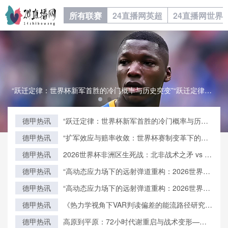
所有联赛
24直播网英超
24直播网世界
“跃迁定律：世界杯新军首胜的冷门概率与历史突变”“跃迁定律：世界杯新军首胜的冷门概率与历史突变”
德甲热讯
“跃迁定律：世界杯新军首胜的冷门概率与历史
突变”
德甲热讯
“扩军效应与赔率收敛：世界杯赛制变革下的价
值逻辑重构”
德甲热讯
2026世界杯非洲区生死战：北非战术之矛 vs 西
非力量之盾
德甲热讯
“高动态应力场下的远射弹道重构：2026世界杯
用球飞行控制与落点精度的技术解构”
德甲热讯
“高动态应力场下的远射弹道重构：2026世界杯
用球飞行控制与落点精度的技术解构”
德甲热讯
《热力学视角下VAR判读偏差的能流路径研究
——基于2022卡塔尔世界杯的实证检验》
德甲热讯
高原到平原：72小时代谢重启与战术变形——