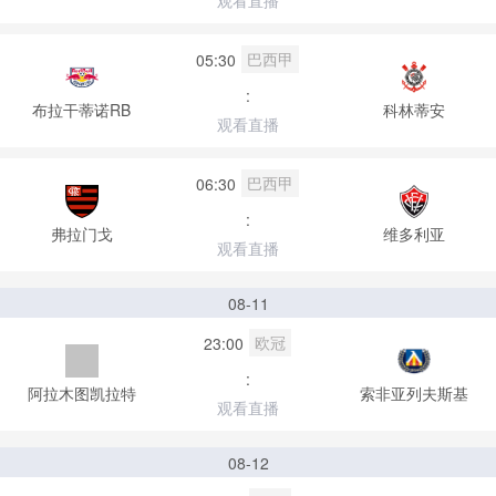
观看直播
巴西甲
05:30
:
布拉干蒂诺RB
科林蒂安
观看直播
巴西甲
06:30
:
弗拉门戈
维多利亚
观看直播
08-11
欧冠
23:00
:
阿拉木图凯拉特
索非亚列夫斯基
观看直播
08-12