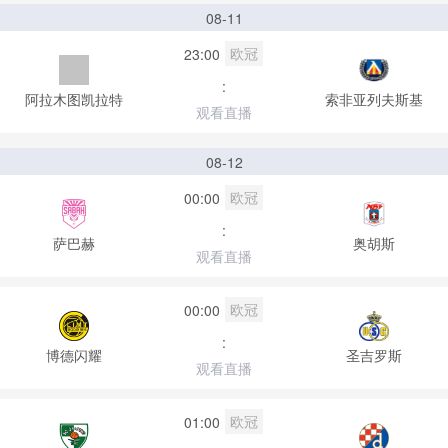
08-11
欧冠
23:00
:
阿拉木图凯拉特
索非亚列夫斯基
观看直播
08-12
欧冠
00:00
:
萨巴赫
奥胡斯
观看直播
欧冠
00:00
:
博德闪耀
圣吉罗斯
观看直播
欧冠
01:00