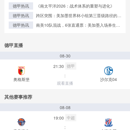
北美世界杯的隐形博弈
德甲热讯
《南太平洋2026：战术体系的重塑与进化》
德甲热讯
跨区突围：美加墨世界杯小组第三晋级路径的战
术重塑与博弈法则
德甲热讯
南美10队混战，6张直通票：美加墨入场券生死
局
德甲直播
08-30
德甲
21:30
:
奥格斯堡
沙尔克04
观看直播
其他赛事推荐
08-08
中超
19:00
: