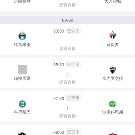
定南赣联
大连鲲城
观看直播
08-09
巴西甲
03:00
:
格雷米奥
圣保罗
观看直播
巴西甲
05:30
:
瑞模贝雷
米内罗竞技
观看直播
巴西甲
07:30
:
科里蒂巴
沙佩科恩斯
观看直播
巴西甲
08:00