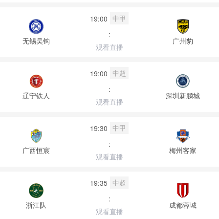
中甲
19:00
:
无锡吴钩
广州豹
观看直播
中超
19:00
:
辽宁铁人
深圳新鹏城
观看直播
中甲
19:30
:
广西恒宸
梅州客家
观看直播
中超
19:35
:
浙江队
成都蓉城
观看直播