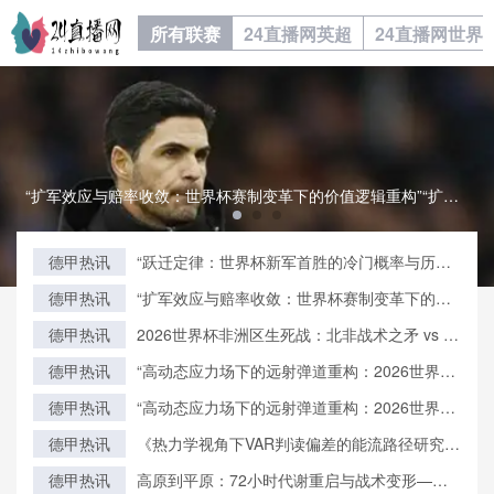
所有联赛
24直播网英超
24直播网世界
“扩军效应与赔率收敛：世界杯赛制变革下的价值逻辑重构”“扩军效应与赔率收敛：世界杯赛制变革下的价值逻辑重构”
德甲热讯
“跃迁定律：世界杯新军首胜的冷门概率与历史
突变”
德甲热讯
“扩军效应与赔率收敛：世界杯赛制变革下的价
值逻辑重构”
德甲热讯
2026世界杯非洲区生死战：北非战术之矛 vs 西
非力量之盾
德甲热讯
“高动态应力场下的远射弹道重构：2026世界杯
用球飞行控制与落点精度的技术解构”
德甲热讯
“高动态应力场下的远射弹道重构：2026世界杯
用球飞行控制与落点精度的技术解构”
德甲热讯
《热力学视角下VAR判读偏差的能流路径研究
——基于2022卡塔尔世界杯的实证检验》
德甲热讯
高原到平原：72小时代谢重启与战术变形——