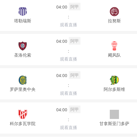
阿甲
04:00
:
塔勒瑞斯
拉努斯
观看直播
阿甲
04:00
:
圣洛伦索
飓风队
观看直播
阿甲
04:00
:
罗萨里奥中央
阿尔多斯维
观看直播
阿甲
04:00
:
科尔多瓦学院
甘拿斯亚门多萨
观看直播