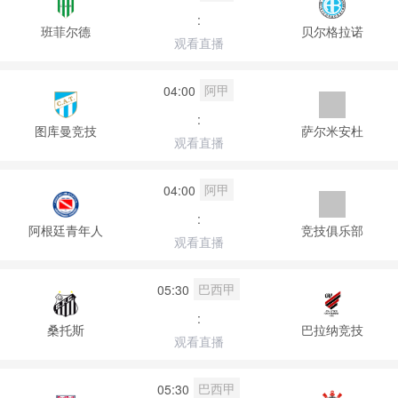
:
班菲尔德
贝尔格拉诺
观看直播
阿甲
04:00
:
图库曼竞技
萨尔米安杜
观看直播
阿甲
04:00
:
阿根廷青年人
竞技俱乐部
观看直播
巴西甲
05:30
:
桑托斯
巴拉纳竞技
观看直播
巴西甲
05:30