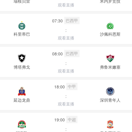
瑞模贝雷
米内罗竞技
观看直播
巴西甲
07:30
:
科里蒂巴
沙佩科恩斯
观看直播
巴西甲
08:00
:
博塔弗戈
弗鲁米嫩塞
观看直播
中甲
18:00
:
延边龙鼎
深圳青年人
观看直播
中超
19:00
: