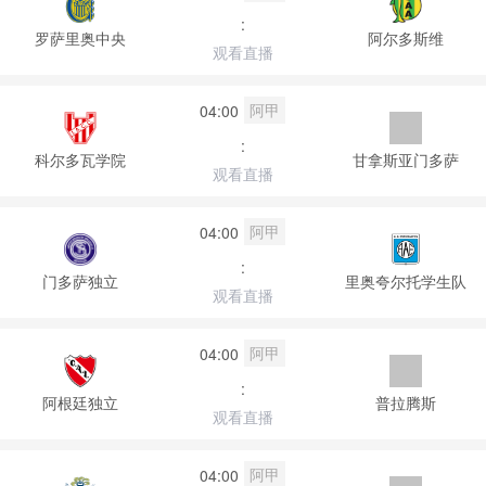
:
罗萨里奥中央
阿尔多斯维
观看直播
阿甲
04:00
:
科尔多瓦学院
甘拿斯亚门多萨
观看直播
阿甲
04:00
:
门多萨独立
里奥夸尔托学生队
观看直播
阿甲
04:00
:
阿根廷独立
普拉腾斯
观看直播
阿甲
04:00