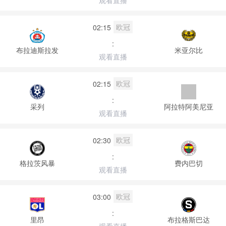
观看直播
欧冠
02:15
:
布拉迪斯拉发
米亚尔比
观看直播
欧冠
02:15
:
采列
阿拉特阿美尼亚
观看直播
欧冠
02:30
:
格拉茨风暴
费内巴切
观看直播
欧冠
03:00
:
里昂
布拉格斯巴达