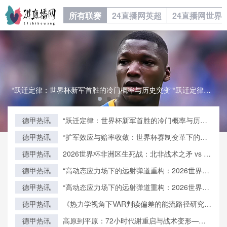
所有联赛
24直播网英超
24直播网世界
“跃迁定律：世界杯新军首胜的冷门概率与历史突变”“跃迁定律：世界杯新军首胜的冷门概率与历史突变”
德甲热讯
“跃迁定律：世界杯新军首胜的冷门概率与历史
突变”
德甲热讯
“扩军效应与赔率收敛：世界杯赛制变革下的价
值逻辑重构”
德甲热讯
2026世界杯非洲区生死战：北非战术之矛 vs 西
非力量之盾
德甲热讯
“高动态应力场下的远射弹道重构：2026世界杯
用球飞行控制与落点精度的技术解构”
德甲热讯
“高动态应力场下的远射弹道重构：2026世界杯
用球飞行控制与落点精度的技术解构”
德甲热讯
《热力学视角下VAR判读偏差的能流路径研究
——基于2022卡塔尔世界杯的实证检验》
德甲热讯
高原到平原：72小时代谢重启与战术变形——