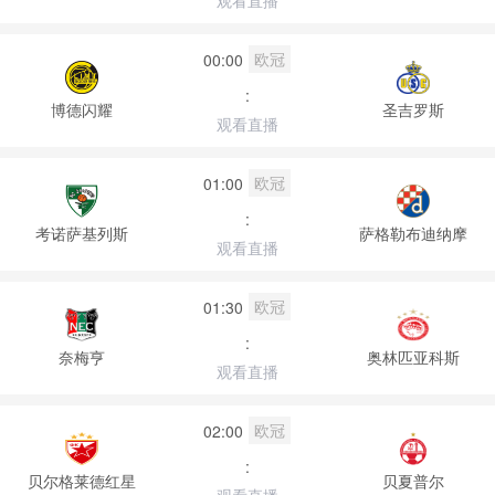
观看直播
欧冠
00:00
:
博德闪耀
圣吉罗斯
观看直播
欧冠
01:00
:
考诺萨基列斯
萨格勒布迪纳摩
观看直播
欧冠
01:30
:
奈梅亨
奥林匹亚科斯
观看直播
欧冠
02:00
:
贝尔格莱德红星
贝夏普尔