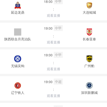
中甲
18:00
:
延边龙鼎
大连鲲城
观看直播
中甲
19:00
:
陕西联合月亮泊队
长春亚泰
观看直播
中甲
19:00
:
无锡吴钩
广州豹
观看直播
中超
19:00
:
辽宁铁人
深圳新鹏城
观看直播