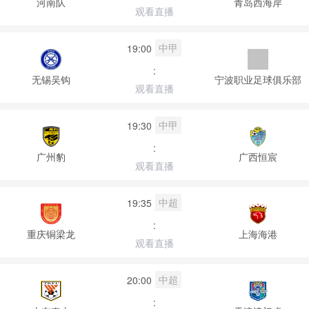
河南队
青岛西海岸
观看直播
中甲
19:00
:
无锡吴钩
宁波职业足球俱乐部
观看直播
中甲
19:30
:
广州豹
广西恒宸
观看直播
中超
19:35
:
重庆铜梁龙
上海海港
观看直播
中超
20:00
: