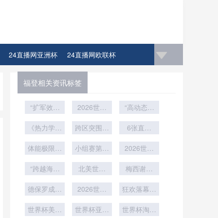
24直播网亚洲杯
24直播网欧联杯
4直播网比赛足球欧洲杯冠军
福登相关资讯标签
“扩军效应
2026世界
“高动态应
与赔率收
杯非洲区生
力场下的远
敛：世界杯
《热力学视
死战：北非
跨区突围：
射弹道重
6张直通
赛制变革下
角下VAR判
美加墨世界
战术之矛
票：美加墨
构：2026
的价值逻辑
读偏差的能
体能极限的
杯小组第三
小组赛第三
vs 西非力
世界杯用球
入场券生死
2026世界
流路径研究
终极博弈
重构”
晋级路径的
球法则：
量之盾
飞行控制与
杯交通解
局
“跨越海拔
——基于
战术重塑与
2026世界
北美世界
落点精度的
析：各队驻
梅西谢幕
的竞技：北
2022卡塔
杯晋级线的
杯：每日通
博弈法则
地往返赛场
战？阿根廷
技术解构”
尔世界杯的
美世界杯环
德保罗成关
勤极限——
2026世界
隐形密码
的精准通勤
世界杯卫冕
狂欢落幕不
实证检验》
境适应与生
键先生！
训练基地与
杯闭幕式亮
时间表
留遗憾
之路
世界杯美食
理调节研
赛场间的时
世界杯亚洲
点预告
世界杯淘汰