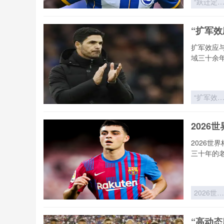
“跃迁定
律：世界
新军首胜
“扩军
冷门概率
历史突变
扩军效应
域三十余
“扩军效
与赔率收
敛：世界
2026
赛制变革
的价值逻
2026世
重构”
三十年的
2026世界
杯非洲区
死战：北
“高动