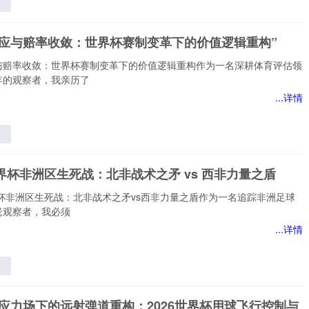
杯
的
效应与赔率收敛：世界杯赛制变革下的价值逻辑重构”
与
”
与赔率收敛：世界杯赛制变革下的价值逻辑重构作为一名深耕体育评估领
年的观察者，我亲历了
...详情
应
杯
世界杯非洲区生死战：北非战术之矛 vs 西非力量之盾
下
辑
界杯非洲区生死战：北非战术之矛vs西非力量之盾作为一名追踪非洲足球
老观察者，我必须
...详情
生
非
态应力场下的远射弹道重构：2026世界杯用球飞行控制与