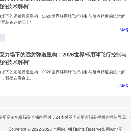
度的技术解构”
力场下的远射弹道重构：2026世界杯用球飞行控制与落点精度的技术解
体育装备评估三十年
...详情
应
远
态应力场下的远射弹道重构：2026世界杯用球飞行控制与
度的技术解构”
球
与
力场下的远射弹道重构：2026世界杯用球飞行控制与落点精度的技术解
的
了，我坐在看台上、
”
...详情
应
远
视角下VAR判读偏差的能流路径研究——基于2022卡
清免费福登直播的同时，24小时不间断更新福登视频直播信号源。-24直播
界杯的实证检验》
球
与
下VAR判读偏差的能流路径研究——基于2022卡塔尔世界杯的实证检
Copyright © 2022-
2026
本网站. All Rights Reserved.
网站地图
的