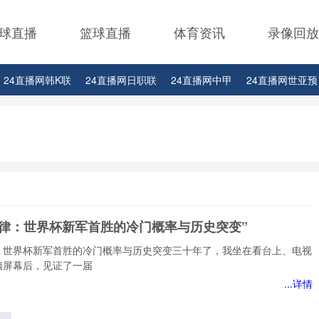
球直播
篮球直播
体育资讯
录像回放
24直播网韩K联
24直播网日职联
24直播网中甲
24直播网世亚预
24直播网西甲
24直播网德甲
24直播网欧冠杯
24直播网中超
2
24直播网比赛足球欧洲杯
定律：世界杯新军首胜的冷门概率与历史突变”
：世界杯新军首胜的冷门概率与历史突变三十年了，我坐在看台上、电视
脑屏幕后，见证了一届
...详情