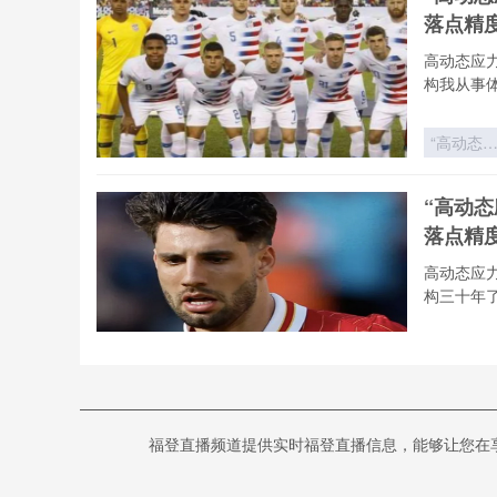
战术之矛
落点精
vs 西非力
量之盾
高动态应
构我从事
“高动态
力场下的
射弹道重
“高动
构：2026
落点精
世界杯用
飞行控制
高动态应
落点精度
构三十年
技术解构
“高动态
力场下的
射弹道重
《热力学
构：2026
福登直播频道提供实时福登直播信息，能够让您在享受高
塔尔世
世界杯用
飞行控制
热力学视角
落点精度