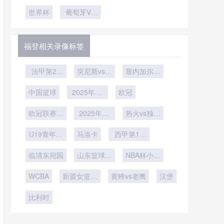
记忆：哪些
究”
挑战！对抗
效博弈
赛！小胜险
美食与赛事
世界杯
葡萄牙VS
欧美身体优
胜艰难晋级
紧密相连
乌兹别克斯
势
坦葡萄牙
VS乌兹别
福登相关录像标签
克斯坦直播
法甲第28
突尼斯vs乌
塞内加尔vs
轮
干达
博茨瓦纳
中国篮球
2025年12
欧冠
月23日
欧冠联赛阶
2025年12
热火vs独行
段第6轮
月9日
侠
U19青年篮
马洛卡
西甲第14
球联赛小组
轮
临清东宛园
赛第7轮
山东篮球联
NBA杯小组
赛总决赛第
赛
WCBA
新疆女篮vs
2轮
黄蜂vs老鹰
汉堡
浙江女篮
比利时