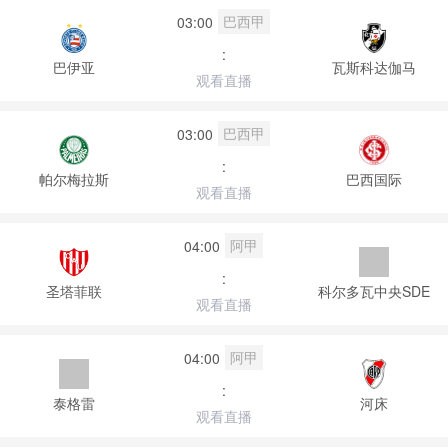
巴西甲
03:00
:
巴伊亚
瓦斯科达伽马
观看直播
巴西甲
03:00
:
帕尔梅拉斯
巴西国际
观看直播
阿甲
04:00
:
圣塔菲联
科尔多瓦中央SDE
观看直播
阿甲
04:00
:
泰格雷
河床
观看直播