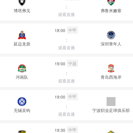
:
博塔弗戈
弗鲁米嫩塞
观看直播
中甲
18:00
:
延边龙鼎
深圳青年人
观看直播
中超
19:00
:
河南队
青岛西海岸
观看直播
中甲
19:00
:
无锡吴钩
宁波职业足球俱乐部
观看直播
中甲
19:30