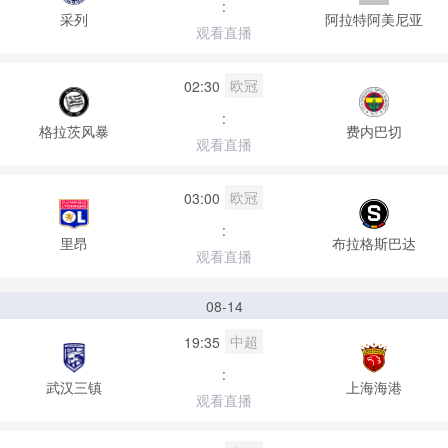
:
采列
阿拉特阿美尼亚
观看直播
欧冠
02:30
:
格拉茨风暴
费内巴切
观看直播
欧冠
03:00
:
里昂
布拉格斯巴达
观看直播
08-14
中超
19:35
:
武汉三镇
上海海港
观看直播