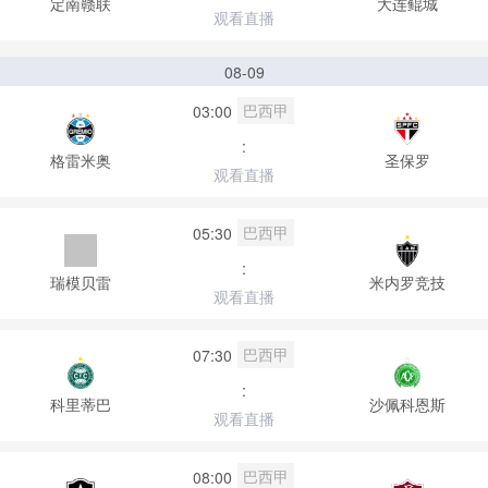
定南赣联
大连鲲城
观看直播
08-09
巴西甲
03:00
:
格雷米奥
圣保罗
观看直播
巴西甲
05:30
:
瑞模贝雷
米内罗竞技
观看直播
巴西甲
07:30
:
科里蒂巴
沙佩科恩斯
观看直播
巴西甲
08:00