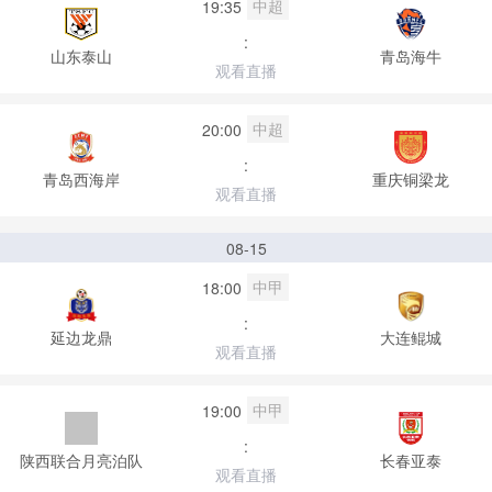
中超
19:35
:
山东泰山
青岛海牛
观看直播
中超
20:00
:
青岛西海岸
重庆铜梁龙
观看直播
08-15
中甲
18:00
:
延边龙鼎
大连鲲城
观看直播
中甲
19:00
:
陕西联合月亮泊队
长春亚泰
观看直播