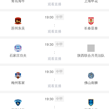
青岛海牛
上海申花
观看直播
中甲
19:00
:
苏州东吴
长春亚泰
观看直播
中甲
19:30
:
石家庄功夫
陕西联合月亮泊队
观看直播
中甲
19:30
:
梅州客家
佛山南狮
观看直播
中甲
19:30
: