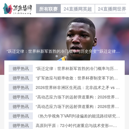
所有联赛
24直播网英超
24直播网世界
“跃迁定律：世界杯新军首胜的冷门概率与历史突变”“跃迁定律：世界杯新军首胜的冷门概率与历史突变”
德甲热讯
“跃迁定律：世界杯新军首胜的冷门概率与历史
突变”
德甲热讯
“扩军效应与赔率收敛：世界杯赛制变革下的价
值逻辑重构”
德甲热讯
2026世界杯非洲区生死战：北非战术之矛 vs 西
非力量之盾
德甲热讯
“高动态应力场下的远射弹道重构：2026世界杯
用球飞行控制与落点精度的技术解构”
德甲热讯
“高动态应力场下的远射弹道重构：2026世界杯
用球飞行控制与落点精度的技术解构”
德甲热讯
《热力学视角下VAR判读偏差的能流路径研究
——基于2022卡塔尔世界杯的实证检验》
德甲热讯
高原到平原：72小时代谢重启与战术变形——