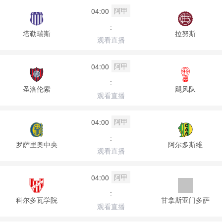
阿甲
04:00
:
塔勒瑞斯
拉努斯
观看直播
阿甲
04:00
:
圣洛伦索
飓风队
观看直播
阿甲
04:00
:
罗萨里奥中央
阿尔多斯维
观看直播
阿甲
04:00
:
科尔多瓦学院
甘拿斯亚门多萨
观看直播