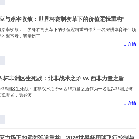
杯
的
效应与赔率收敛：世界杯赛制变革下的价值逻辑重构”
与
”
与赔率收敛：世界杯赛制变革下的价值逻辑重构作为一名深耕体育评估领
年的观察者，我亲历了
...详情
应
杯
世界杯非洲区生死战：北非战术之矛 vs 西非力量之盾
下
辑
界杯非洲区生死战：北非战术之矛vs西非力量之盾作为一名追踪非洲足球
老观察者，我必须
...详情
生
非
态应力场下的远射弹道重构：2026世界杯用球飞行控制与