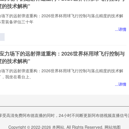
度的技术解构”
力场下的远射弹道重构：2026世界杯用球飞行控制与落点精度的技术解
体育装备评估三十年
...详情
应
远
态应力场下的远射弹道重构：2026世界杯用球飞行控制与
度的技术解构”
球
与
力场下的远射弹道重构：2026世界杯用球飞行控制与落点精度的技术解
的
了，我坐在看台上、
”
...详情
应
远
视角下VAR判读偏差的能流路径研究——基于2022卡
清免费阿布德直播的同时，24小时不间断更新阿布德视频直播信号源。-24
界杯的实证检验》
球
与
下VAR判读偏差的能流路径研究——基于2022卡塔尔世界杯的实证检
Copyright © 2022-
2026
本网站. All Rights Reserved.
网站地图
的