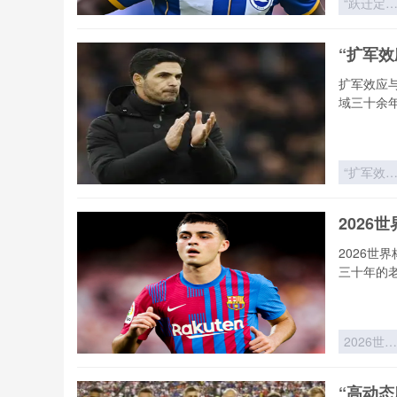
“跃迁定
律：世界
新军首胜
“扩军
冷门概率
历史突变
扩军效应
域三十余
“扩军效
与赔率收
敛：世界
2026
赛制变革
的价值逻
2026世
重构”
三十年的
2026世界
杯非洲区
死战：北
“高动