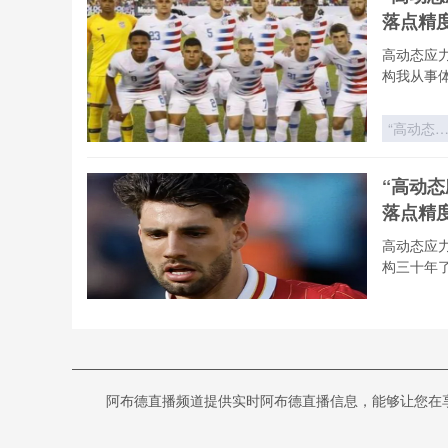
战术之矛
落点精
vs 西非力
量之盾
高动态应
构我从事
“高动态
力场下的
射弹道重
“高动
构：2026
落点精
世界杯用
飞行控制
高动态应
落点精度
构三十年
技术解构
“高动态
力场下的
射弹道重
《热力学
构：2026
阿布德直播频道提供实时阿布德直播信息，能够让您在享受高
塔尔世
世界杯用
飞行控制
热力学视角
落点精度