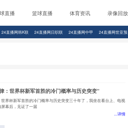
球直播
篮球直播
体育资讯
录像回放
24直播网韩K联
24直播网日职联
24直播网中甲
24直播网世亚预
24直播网西甲
24直播网德甲
24直播网欧冠杯
24直播网中超
2
24直播网比赛足球欧洲杯
定律：世界杯新军首胜的冷门概率与历史突变”
：世界杯新军首胜的冷门概率与历史突变三十年了，我坐在看台上、电视
脑屏幕后，见证了一届
...详情