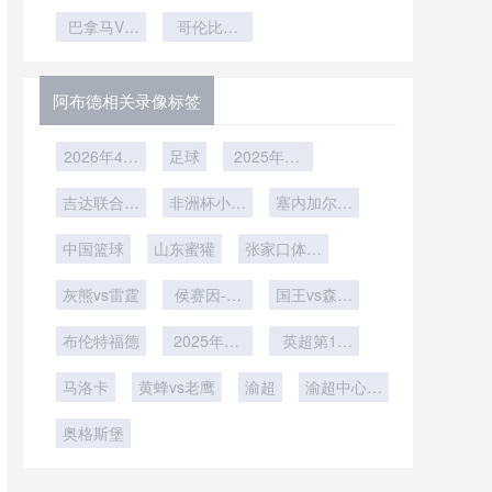
策准确率的
记忆：哪些
未来！青训
之路
赛！小胜险
动态耦合分
美食与赛事
巴拿马VS
与人才培养
哥伦比亚
胜艰难晋级
克罗地亚巴
紧密相连
析**
VS刚果哥
拿马VS克
伦比亚VS
罗地亚直播
刚果直播
阿布德相关录像标签
2026年4月
足球
2025年12
6日
月24日
吉达联合vs
非洲杯小组
塞内加尔vs
纳萨夫
赛D组第1
博茨瓦纳
中国篮球
山东蜜獾
轮
张家口体文
旅
灰熊vs雷霆
侯赛因-瓦
国王vs森林
菲vs塞尔比
狼
布伦特福德
2025年12
英超第13
月6日
轮
马洛卡
黄蜂vs老鹰
渝超
渝超中心城
区
奥格斯堡