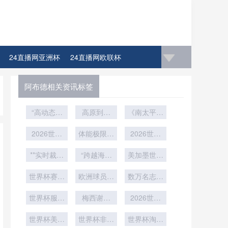
24直播网亚洲杯
24直播网欧联杯
4直播网比赛足球欧洲杯冠军
阿布德相关资讯标签
“高动态应
高原到平
《南太平洋
力场下的远
原：72小
2026：战
2026世预
射弹道重
时代谢重启
体能极限的
术体系的重
2026世界
赛倒计时：
构：2026
与战术变形
终极博弈
塑与进化》
杯扩军后的
世界杯用球
**实时裁判
17天
——北美世
“跨越海拔
小组第三：
美加墨世界
飞行控制与
负荷-判罚
界杯的隐形
的竞技：北
杯扩军后增
进几球才
落点精度的
效能联动机
世界杯赛场
美世界杯环
欧洲球员征
博弈
数万名志愿
能“死里逃
设1/16决
伤病应急响
技术解构”
制：2026
境适应与生
战世界杯：
赛：电视转
者集结完毕
生”？
世界杯执法
应机制启动
世界杯服务
如何科学应
理调节研
梅西谢幕
播广告排期
2026世界
情境下心率
阵容落定
对时差与生
战？阿根廷
究”
的结构性重
杯闭幕式亮
变异性与决
世界杯美食
世界杯卫冕
世界杯非洲
物钟挑战
世界杯淘汰
组与挑战
点预告