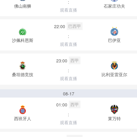
:
佛山南狮
石家庄功夫
观看直播
巴西甲
22:00
:
沙佩科恩斯
巴伊亚
观看直播
西甲
23:00
:
桑坦德竞技
比利亚雷亚尔
观看直播
08-17
西甲
01:00
:
西班牙人
莱万特
观看直播