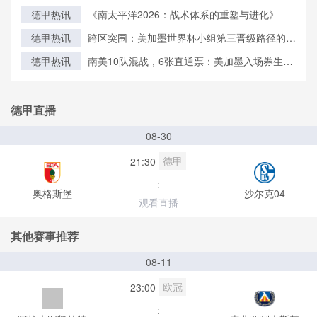
北美世界杯的隐形博弈
德甲热讯
《南太平洋2026：战术体系的重塑与进化》
德甲热讯
跨区突围：美加墨世界杯小组第三晋级路径的战
术重塑与博弈法则
德甲热讯
南美10队混战，6张直通票：美加墨入场券生死
局
德甲直播
08-30
德甲
21:30
:
奥格斯堡
沙尔克04
观看直播
其他赛事推荐
08-11
欧冠
23:00
: