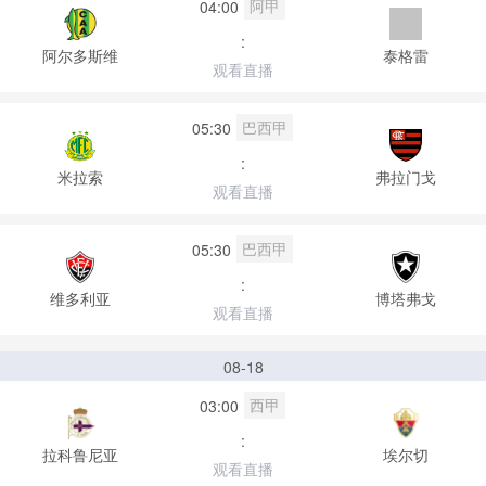
阿甲
04:00
:
阿尔多斯维
泰格雷
观看直播
巴西甲
05:30
:
米拉索
弗拉门戈
观看直播
巴西甲
05:30
:
维多利亚
博塔弗戈
观看直播
08-18
西甲
03:00
:
拉科鲁尼亚
埃尔切
观看直播