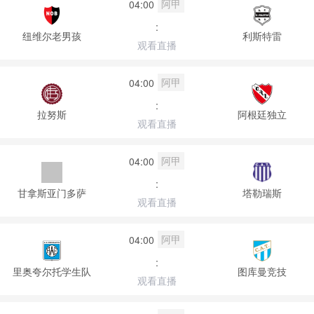
阿甲
04:00
:
纽维尔老男孩
利斯特雷
观看直播
阿甲
04:00
:
拉努斯
阿根廷独立
观看直播
阿甲
04:00
:
甘拿斯亚门多萨
塔勒瑞斯
观看直播
阿甲
04:00
:
里奥夸尔托学生队
图库曼竞技
观看直播