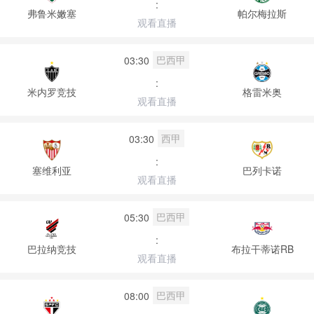
:
弗鲁米嫩塞
帕尔梅拉斯
观看直播
巴西甲
03:30
:
米内罗竞技
格雷米奥
观看直播
西甲
03:30
:
塞维利亚
巴列卡诺
观看直播
巴西甲
05:30
:
巴拉纳竞技
布拉干蒂诺RB
观看直播
巴西甲
08:00