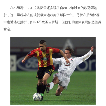
在小组赛中，加拉塔萨雷还实现了自2012年以来的欧冠两连
胜，这一里程碑式的成就极大地鼓舞了球队士气。尽管在后续比赛
中也遭遇过挫折，如0-1不敌圣吉罗斯，但他们的整体表现依然值得
肯定。