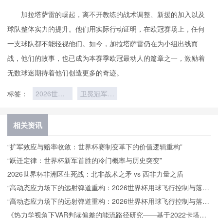
加拉塔萨雷的崛起，离不开教练的战术调整、新援的加入以及
球队整体实力的提升。他们用实际行动证明，在欧冠赛场上，任何
一支球队都不能轻视他们。如今，加拉塔萨雷仍在为小组出线而
战，他们的故事，也已成为本赛季欧冠最动人的篇章之一，激励着
无数球迷期待着他们创造更多的奇迹。
标签：
2026世界
卫冕冠军状
杯法国队热
态爆棚
身赛再胜哥
伦比亚
相关资讯
“扩军效应与赔率收敛：世界杯赛制变革下的价值逻辑重构”
“跃迁定律：世界杯新军首胜的冷门概率与历史突变”
2026世界杯非洲区生死战：北非战术之矛 vs 西非力量之盾
“高动态应力场下的远射弹道重构：2026世界杯用球飞行控制与落点
精度的技术解构”
“高动态应力场下的远射弹道重构：2026世界杯用球飞行控制与落点
精度的技术解构”
《热力学视角下VAR判读偏差的能流路径研究——基于2022卡塔尔