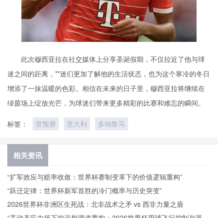
此次穆西亚拉在社交媒体上分享圣诞假期，不仅拉近了他与球
迷之间的距离，**迷们更加了解他的生活状态，也为这个寒冷的冬日
增添了一抹温暖的色彩。相信在未来的日子里，穆西亚拉将继续在
绿茵场上绽放光芒，为球迷们带来更多精彩的比赛和难忘的瞬间。
标签：
世预赛
意大利
多纳鲁马
相关资讯
“扩军效应与赔率收敛：世界杯赛制变革下的价值逻辑重构”
“跃迁定律：世界杯新军首胜的冷门概率与历史突变”
2026世界杯非洲区生死战：北非战术之矛 vs 西非力量之盾
“高动态应力场下的远射弹道重构：2026世界杯用球飞行控制与落点