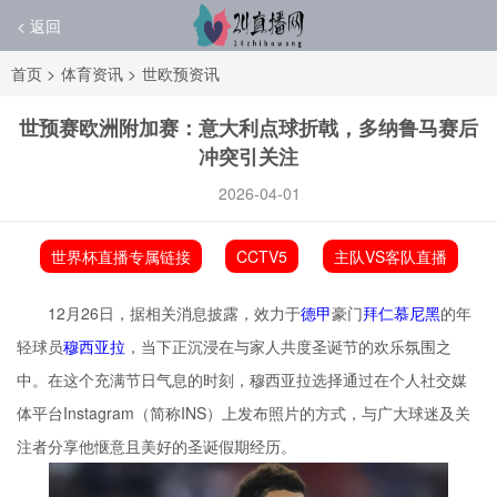
< 返回
首页
>
体育资讯
>
世欧预资讯
世预赛欧洲附加赛：意大利点球折戟，多纳鲁马赛后
冲突引关注
2026-04-01
世界杯直播专属链接
CCTV5
主队VS客队直播
12月26日，据相关消息披露，效力于
德甲
豪门
拜仁慕尼黑
的年
轻球员
穆西亚拉
，当下正沉浸在与家人共度圣诞节的欢乐氛围之
中。在这个充满节日气息的时刻，穆西亚拉选择通过在个人社交媒
体平台Instagram（简称INS）上发布照片的方式，与广大球迷及关
注者分享他惬意且美好的圣诞假期经历。