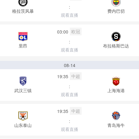
:
格拉茨风暴
费内巴切
观看直播
欧冠
03:00
:
里昂
布拉格斯巴达
观看直播
08-14
中超
19:35
:
武汉三镇
上海海港
观看直播
中超
19:35
:
山东泰山
青岛海牛
观看直播