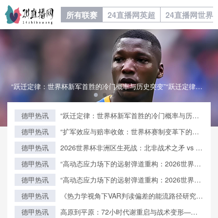
所有联赛
24直播网英超
24直播网世界
“跃迁定律：世界杯新军首胜的冷门概率与历史突变”“跃迁定律：世界杯新军首胜的冷门概率与历史突变”
德甲热讯
“跃迁定律：世界杯新军首胜的冷门概率与历史
突变”
德甲热讯
“扩军效应与赔率收敛：世界杯赛制变革下的价
值逻辑重构”
德甲热讯
2026世界杯非洲区生死战：北非战术之矛 vs 西
非力量之盾
德甲热讯
“高动态应力场下的远射弹道重构：2026世界杯
用球飞行控制与落点精度的技术解构”
德甲热讯
“高动态应力场下的远射弹道重构：2026世界杯
用球飞行控制与落点精度的技术解构”
德甲热讯
《热力学视角下VAR判读偏差的能流路径研究
——基于2022卡塔尔世界杯的实证检验》
德甲热讯
高原到平原：72小时代谢重启与战术变形——