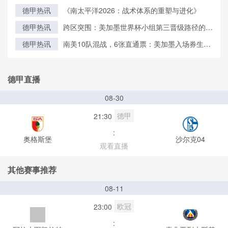
北美世界杯的隐形博弈
德甲热讯
《南太平洋2026：战术体系的重塑与进化》
德甲热讯
跨区突围：美加墨世界杯小组第三晋级路径的战
术重塑与博弈法则
德甲热讯
南美10队混战，6张直通票：美加墨入场券生死
局
德甲直播
08-30
德甲
21:30
:
奥格斯堡
沙尔克04
观看直播
其他赛事推荐
08-11
欧冠
23:00
: