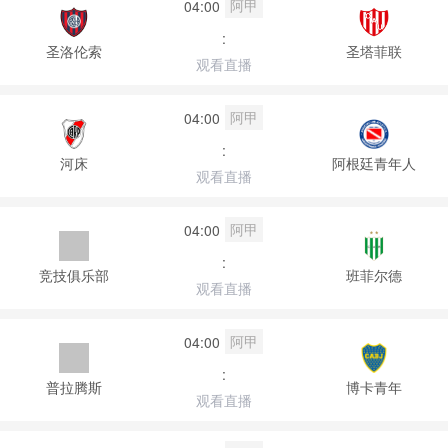
阿甲
04:00
:
圣洛伦索
圣塔菲联
观看直播
阿甲
04:00
:
河床
阿根廷青年人
观看直播
阿甲
04:00
:
竞技俱乐部
班菲尔德
观看直播
阿甲
04:00
:
普拉腾斯
博卡青年
观看直播