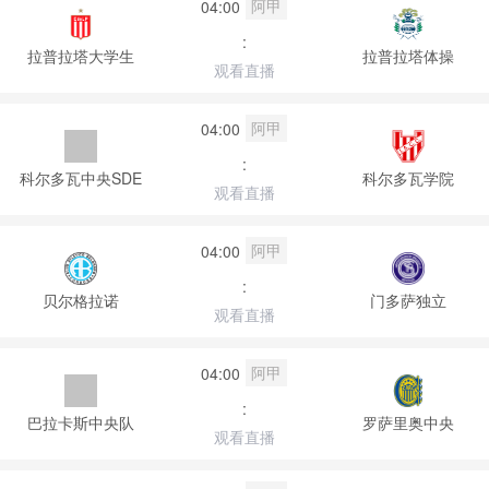
阿甲
04:00
:
拉普拉塔大学生
拉普拉塔体操
观看直播
阿甲
04:00
:
科尔多瓦中央SDE
科尔多瓦学院
观看直播
阿甲
04:00
:
贝尔格拉诺
门多萨独立
观看直播
阿甲
04:00
:
巴拉卡斯中央队
罗萨里奥中央
观看直播