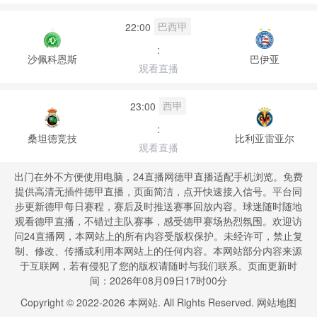
巴西甲
22:00
:
沙佩科恩斯
巴伊亚
观看直播
西甲
23:00
:
桑坦德竞技
比利亚雷亚尔
观看直播
出门在外不方便使用电脑，24直播网德甲直播适配手机浏览。免费
提供高清无插件德甲直播，页面简洁，点开快速接入信号。平台同
步更新德甲每日赛程，赛后及时推送赛事回放内容。球迷随时随地
观看德甲直播，不错过主队赛事，感受德甲赛场热烈氛围。欢迎访
问24直播网，本网站上的所有内容受版权保护。未经许可，禁止复
制、修改、传播或利用本网站上的任何内容。本网站部分内容来源
于互联网，若有侵犯了您的版权请随时与我们联系。页面更新时
间：2026年08月09日17时00分
Copyright © 2022-
2026
本网站. All Rights Reserved.
网站地图