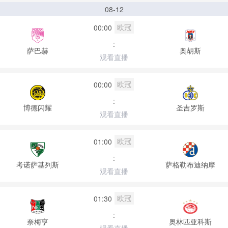
08-12
欧冠
00:00
:
萨巴赫
奥胡斯
观看直播
欧冠
00:00
:
博德闪耀
圣吉罗斯
观看直播
欧冠
01:00
:
考诺萨基列斯
萨格勒布迪纳摩
观看直播
欧冠
01:30
:
奈梅亨
奥林匹亚科斯