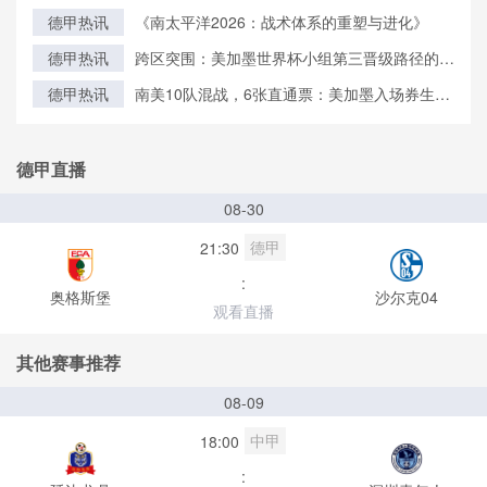
北美世界杯的隐形博弈
德甲热讯
《南太平洋2026：战术体系的重塑与进化》
德甲热讯
跨区突围：美加墨世界杯小组第三晋级路径的战
术重塑与博弈法则
德甲热讯
南美10队混战，6张直通票：美加墨入场券生死
局
德甲直播
08-30
德甲
21:30
:
奥格斯堡
沙尔克04
观看直播
其他赛事推荐
08-09
中甲
18:00
: