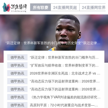
所有联赛
24直播网英超
24直播网世界
“跃迁定律：世界杯新军首胜的冷门概率与历史突变”“跃迁定律：世界杯新军首胜的冷门概率与历史突变”
德甲热讯
“跃迁定律：世界杯新军首胜的冷门概率与历史
突变”
德甲热讯
“扩军效应与赔率收敛：世界杯赛制变革下的价
值逻辑重构”
德甲热讯
2026世界杯非洲区生死战：北非战术之矛 vs 西
非力量之盾
德甲热讯
“高动态应力场下的远射弹道重构：2026世界杯
用球飞行控制与落点精度的技术解构”
德甲热讯
“高动态应力场下的远射弹道重构：2026世界杯
用球飞行控制与落点精度的技术解构”
德甲热讯
《热力学视角下VAR判读偏差的能流路径研究
——基于2022卡塔尔世界杯的实证检验》
德甲热讯
高原到平原：72小时代谢重启与战术变形——