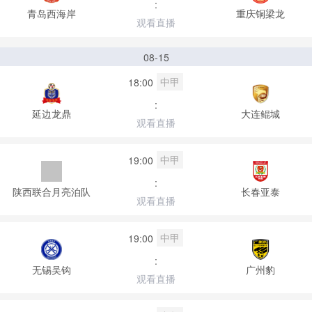
:
青岛西海岸
重庆铜梁龙
观看直播
08-15
中甲
18:00
:
延边龙鼎
大连鲲城
观看直播
中甲
19:00
:
陕西联合月亮泊队
长春亚泰
观看直播
中甲
19:00
:
无锡吴钩
广州豹
观看直播