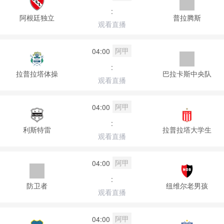
:
阿根廷独立
普拉腾斯
观看直播
阿甲
04:00
:
拉普拉塔体操
巴拉卡斯中央队
观看直播
阿甲
04:00
:
利斯特雷
拉普拉塔大学生
观看直播
阿甲
04:00
:
防卫者
纽维尔老男孩
观看直播
阿甲
04:00