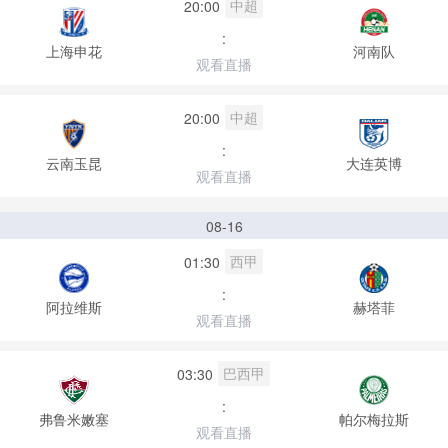
中超
20:00
:
上海申花
河南队
观看直播
中超
20:00
:
云南玉昆
大连英博
观看直播
08-16
西甲
01:30
:
阿拉维斯
赫塔菲
观看直播
巴西甲
03:30
:
弗鲁米嫩塞
帕尔梅拉斯
观看直播