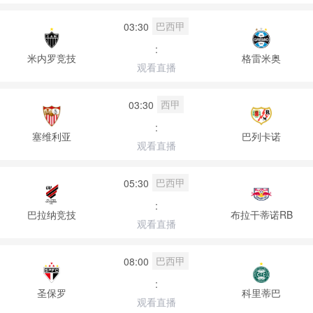
巴西甲
03:30
:
米内罗竞技
格雷米奥
观看直播
西甲
03:30
:
塞维利亚
巴列卡诺
观看直播
巴西甲
05:30
:
巴拉纳竞技
布拉干蒂诺RB
观看直播
巴西甲
08:00
:
圣保罗
科里蒂巴
观看直播