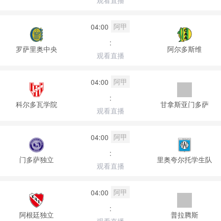
观看直播
阿甲
04:00
:
罗萨里奥中央
阿尔多斯维
观看直播
阿甲
04:00
:
科尔多瓦学院
甘拿斯亚门多萨
观看直播
阿甲
04:00
:
门多萨独立
里奥夸尔托学生队
观看直播
阿甲
04:00
:
阿根廷独立
普拉腾斯