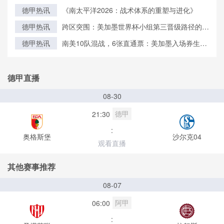
北美世界杯的隐形博弈
德甲热讯
《南太平洋2026：战术体系的重塑与进化》
德甲热讯
跨区突围：美加墨世界杯小组第三晋级路径的战
术重塑与博弈法则
德甲热讯
南美10队混战，6张直通票：美加墨入场券生死
局
德甲直播
08-30
德甲
21:30
:
奥格斯堡
沙尔克04
观看直播
其他赛事推荐
08-07
阿甲
06:00
: