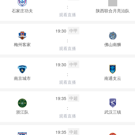
:
石家庄功夫
陕西联合月亮泊队
观看直播
中甲
19:30
:
梅州客家
佛山南狮
观看直播
中甲
19:30
:
南京城市
南通支云
观看直播
中超
19:35
:
浙江队
武汉三镇
观看直播
中超
19:35