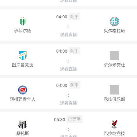
观看直播
阿甲
04:00
:
班菲尔德
贝尔格拉诺
观看直播
阿甲
04:00
:
图库曼竞技
萨尔米安杜
观看直播
阿甲
04:00
:
阿根廷青年人
竞技俱乐部
观看直播
巴西甲
05:30
:
桑托斯
巴拉纳竞技