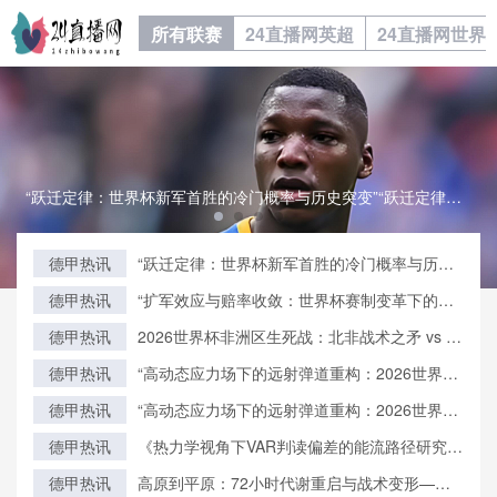
所有联赛
24直播网英超
24直播网世界
“跃迁定律：世界杯新军首胜的冷门概率与历史突变”“跃迁定律：世界杯新军首胜的冷门概率与历史突变”
德甲热讯
“跃迁定律：世界杯新军首胜的冷门概率与历史
突变”
德甲热讯
“扩军效应与赔率收敛：世界杯赛制变革下的价
值逻辑重构”
德甲热讯
2026世界杯非洲区生死战：北非战术之矛 vs 西
非力量之盾
德甲热讯
“高动态应力场下的远射弹道重构：2026世界杯
用球飞行控制与落点精度的技术解构”
德甲热讯
“高动态应力场下的远射弹道重构：2026世界杯
用球飞行控制与落点精度的技术解构”
德甲热讯
《热力学视角下VAR判读偏差的能流路径研究
——基于2022卡塔尔世界杯的实证检验》
德甲热讯
高原到平原：72小时代谢重启与战术变形——