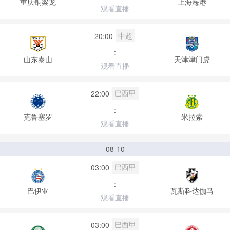
重庆铜梁龙
上海海港
观看直播
中超
20:00
:
山东泰山
天津津门虎
观看直播
巴西甲
22:00
:
克鲁塞罗
米拉索
观看直播
08-10
巴西甲
03:00
:
巴伊亚
瓦斯科达伽马
观看直播
巴西甲
03:00