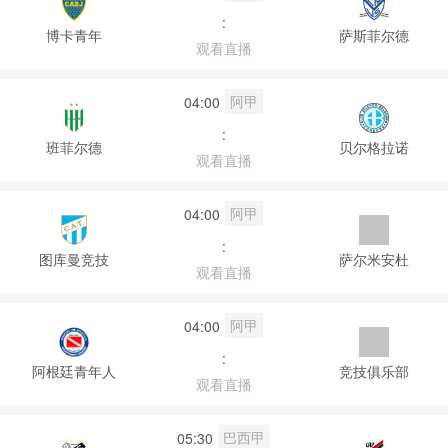
:
博卡青年
萨斯菲尔德
观看直播
阿甲
04:00
:
班菲尔德
贝尔格拉诺
观看直播
阿甲
04:00
:
图库曼竞技
萨尔米安杜
观看直播
阿甲
04:00
:
阿根廷青年人
竞技俱乐部
观看直播
巴西甲
05:30