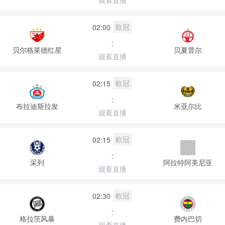
观看直播
欧冠
02:00
:
贝尔格莱德红星
贝夏普尔
观看直播
欧冠
02:15
:
布拉迪斯拉发
米亚尔比
观看直播
欧冠
02:15
:
采列
阿拉特阿美尼亚
观看直播
欧冠
02:30
:
格拉茨风暴
费内巴切