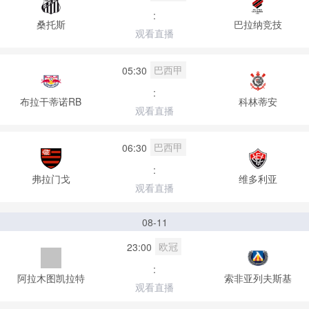
:
桑托斯
巴拉纳竞技
观看直播
巴西甲
05:30
:
布拉干蒂诺RB
科林蒂安
观看直播
巴西甲
06:30
:
弗拉门戈
维多利亚
观看直播
08-11
欧冠
23:00
:
阿拉木图凯拉特
索非亚列夫斯基
观看直播