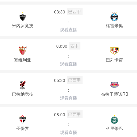
巴西甲
03:30
:
米内罗竞技
格雷米奥
观看直播
西甲
03:30
:
塞维利亚
巴列卡诺
观看直播
巴西甲
05:30
:
巴拉纳竞技
布拉干蒂诺RB
观看直播
巴西甲
08:00
:
圣保罗
科里蒂巴
观看直播