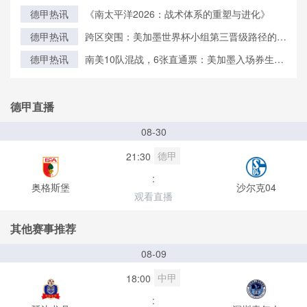
北美世界杯的隐形博弈
德甲热讯
《南太平洋2026：战术体系的重塑与进化》
德甲热讯
跨区突围：美加墨世界杯小组第三晋级路径的战
术重塑与博弈法则
德甲热讯
南美10队混战，6张直通票：美加墨入场券生死
局
德甲直播
08-30
德甲
21:30
:
奥格斯堡
沙尔克04
观看直播
其他赛事推荐
08-09
中甲
18:00
: