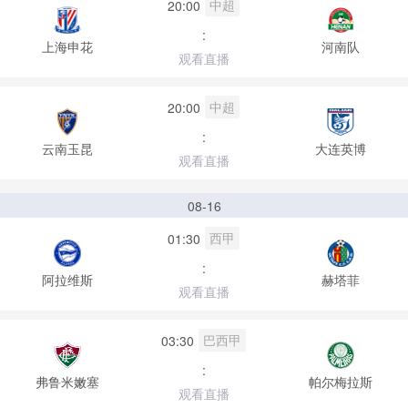
中超
20:00
:
上海申花
河南队
观看直播
中超
20:00
:
云南玉昆
大连英博
观看直播
08-16
西甲
01:30
:
阿拉维斯
赫塔菲
观看直播
巴西甲
03:30
:
弗鲁米嫩塞
帕尔梅拉斯
观看直播