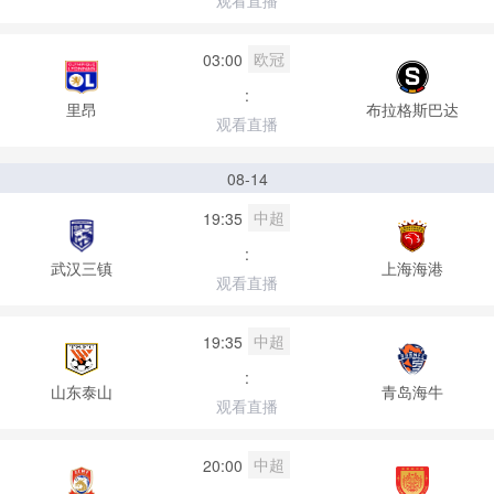
观看直播
欧冠
03:00
:
里昂
布拉格斯巴达
观看直播
08-14
中超
19:35
:
武汉三镇
上海海港
观看直播
中超
19:35
:
山东泰山
青岛海牛
观看直播
中超
20:00