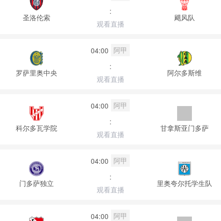
:
圣洛伦索
飓风队
观看直播
阿甲
04:00
:
罗萨里奥中央
阿尔多斯维
观看直播
阿甲
04:00
:
科尔多瓦学院
甘拿斯亚门多萨
观看直播
阿甲
04:00
:
门多萨独立
里奥夸尔托学生队
观看直播
阿甲
04:00