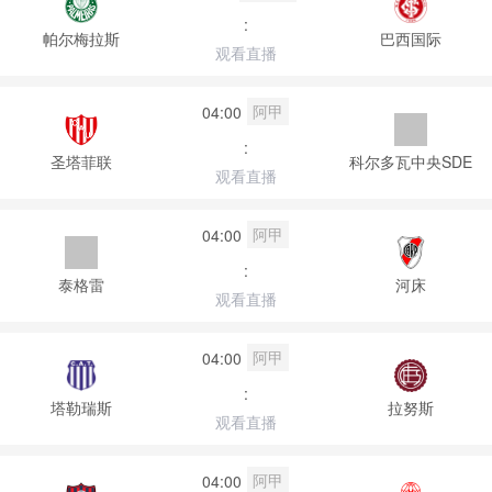
:
帕尔梅拉斯
巴西国际
观看直播
阿甲
04:00
:
圣塔菲联
科尔多瓦中央SDE
观看直播
阿甲
04:00
:
泰格雷
河床
观看直播
阿甲
04:00
:
塔勒瑞斯
拉努斯
观看直播
阿甲
04:00