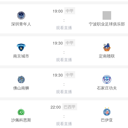
中甲
19:00
:
深圳青年人
宁波职业足球俱乐部
观看直播
中甲
19:30
:
南京城市
定南赣联
观看直播
中甲
19:30
:
佛山南狮
石家庄功夫
观看直播
巴西甲
22:00
:
沙佩科恩斯
巴伊亚
观看直播