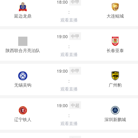
中甲
18:00
:
延边龙鼎
大连鲲城
观看直播
中甲
19:00
:
陕西联合月亮泊队
长春亚泰
观看直播
中甲
19:00
:
无锡吴钩
广州豹
观看直播
中超
19:00
:
辽宁铁人
深圳新鹏城
观看直播