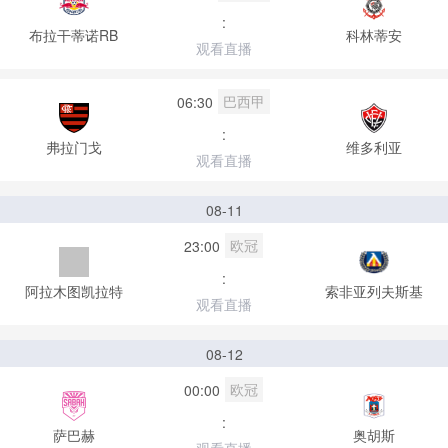
:
布拉干蒂诺RB
科林蒂安
观看直播
巴西甲
06:30
:
弗拉门戈
维多利亚
观看直播
08-11
欧冠
23:00
:
阿拉木图凯拉特
索非亚列夫斯基
观看直播
08-12
欧冠
00:00
:
萨巴赫
奥胡斯