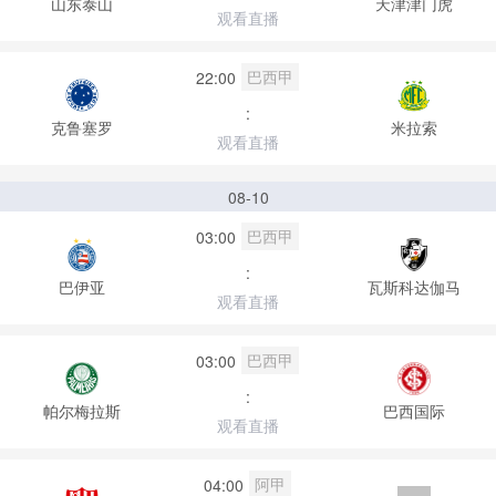
山东泰山
天津津门虎
观看直播
巴西甲
22:00
:
克鲁塞罗
米拉索
观看直播
08-10
巴西甲
03:00
:
巴伊亚
瓦斯科达伽马
观看直播
巴西甲
03:00
:
帕尔梅拉斯
巴西国际
观看直播
阿甲
04:00