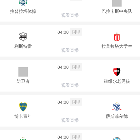
:
拉普拉塔体操
巴拉卡斯中央队
观看直播
阿甲
04:00
:
利斯特雷
拉普拉塔大学生
观看直播
阿甲
04:00
:
防卫者
纽维尔老男孩
观看直播
阿甲
04:00
:
博卡青年
萨斯菲尔德
观看直播
阿甲
04:00