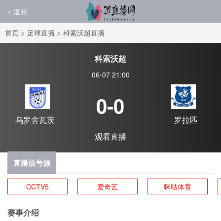
< 返回
首页
>
足球直播
>
科索沃超直播
科索沃超
06-07 21:00
0-0
乌罗舍瓦茨
罗拉匹
观看直播
直播信号源
CCTV5
爱奇艺
咪咕体育
赛事介绍