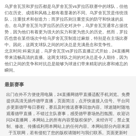
乌罗舍瓦茨和罗拉匹都是乌罗舍瓦茨vs罗拉匹联赛中的球队，但他
们在历史、成绩和风格上都有着显著的不同。乌罗舍瓦茨是传统强
队，注重技术和创造力；而罗拉匹则注重坚实的防守和快速的反
击。在乌罗舍瓦茨与罗拉匹的历史对决中，乌罗舍瓦茨通常占据优
势，因为他们有着更为强大的实力和更为悠久的历史。然而，罗拉
匹也曾在某些场次中给乌罗舍瓦茨制造过麻烦，特别是在主场比赛
中。因此，这两支球队之间的对决总是充满悬念和竞争性。
北京时间:科索沃超，乌罗舍瓦茨vs罗拉匹直播正式开始，24直播网
带来流畅高清的直播。这两支球队之间的对决总是令人期待，因为
他们之间的竞争和对抗总是能够为球迷们带来精彩的比赛和难忘的
瞬间。
最新赛事
出门在外不方便使用电脑，24直播网德甲直播适配手机浏览。免费
提供高清无插件德甲直播，页面简洁，点开快速接入信号。平台同
步更新德甲每日赛程，赛后及时推送赛事回放内容。球迷随时随地
观看德甲直播，不错过主队赛事，感受德甲赛场热烈氛围。欢迎访
问24直播网，本网站上的所有内容受版权保护。未经许可，禁止复
制、修改、传播或利用本网站上的任何内容。本网站部分内容来源
于互联网，若有侵犯了您的版权请随时与我们联系。页面更新时