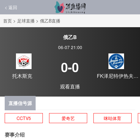
< 返回
首页
>
足球直播
>
俄乙B直播
俄乙B
06-07 21:00
0-0
托木斯克
FK泽尼特伊热夫斯
克
观看直播
直播信号源
CCTV5
爱奇艺
咪咕体育
赛事介绍