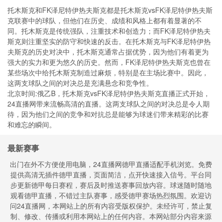
托木斯克和FK泽尼特伊热夫斯克都是托木斯克vsFK泽尼特伊热夫斯
克联赛中的球队，但他们在历史、成绩和风格上都有着显著的不
同。托木斯克是传统强队，注重技术和创造力；而FK泽尼特伊热夫
斯克则注重坚实的防守和快速的反击。在托木斯克与FK泽尼特伊热
夫斯克的历史对决中，托木斯克通常占据优势，因为他们有着更为
强大的实力和更为悠久的历史。然而，FK泽尼特伊热夫斯克也曾在
某些场次中给托木斯克制造过麻烦，特别是在主场比赛中。因此，
这两支球队之间的对决总是充满悬念和竞争性。
北京时间:俄乙B，托木斯克vsFK泽尼特伊热夫斯克直播正式开始，
24直播网带来流畅高清的直播。这两支球队之间的对决总是令人期
待，因为他们之间的竞争和对抗总是能够为球迷们带来精彩的比赛
和难忘的瞬间。
最新赛事
出门在外不方便使用电脑，24直播网德甲直播适配手机浏览。免费
提供高清无插件德甲直播，页面简洁，点开快速接入信号。平台同
步更新德甲每日赛程，赛后及时推送赛事回放内容。球迷随时随地
观看德甲直播，不错过主队赛事，感受德甲赛场热烈氛围。欢迎访
问24直播网，本网站上的所有内容受版权保护。未经许可，禁止复
制、修改、传播或利用本网站上的任何内容。本网站部分内容来源