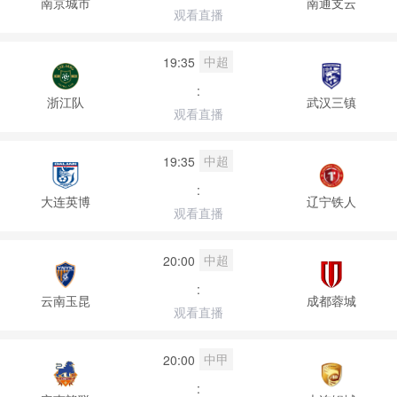
南京城市
南通支云
观看直播
中超
19:35
:
浙江队
武汉三镇
观看直播
中超
19:35
:
大连英博
辽宁铁人
观看直播
中超
20:00
:
云南玉昆
成都蓉城
观看直播
中甲
20:00
: