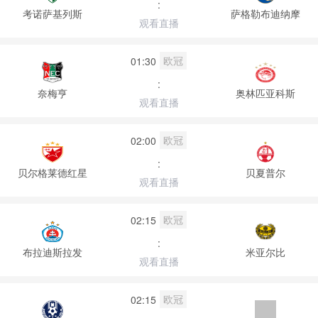
:
考诺萨基列斯
萨格勒布迪纳摩
观看直播
欧冠
01:30
:
奈梅亨
奥林匹亚科斯
观看直播
欧冠
02:00
:
贝尔格莱德红星
贝夏普尔
观看直播
欧冠
02:15
:
布拉迪斯拉发
米亚尔比
观看直播
欧冠
02:15