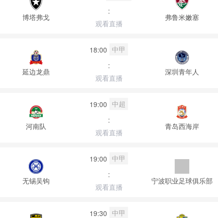
:
博塔弗戈
弗鲁米嫩塞
观看直播
中甲
18:00
:
延边龙鼎
深圳青年人
观看直播
中超
19:00
:
河南队
青岛西海岸
观看直播
中甲
19:00
:
无锡吴钩
宁波职业足球俱乐部
观看直播
中甲
19:30