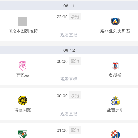
08-11
欧冠
23:00
:
阿拉木图凯拉特
索非亚列夫斯基
观看直播
08-12
欧冠
00:00
:
萨巴赫
奥胡斯
观看直播
欧冠
00:00
:
博德闪耀
圣吉罗斯
观看直播
欧冠
01:00