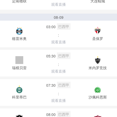
定南赣联
大连鲲城
观看直播
08-09
巴西甲
03:00
:
格雷米奥
圣保罗
观看直播
巴西甲
05:30
:
瑞模贝雷
米内罗竞技
观看直播
巴西甲
07:30
:
科里蒂巴
沙佩科恩斯
观看直播
巴西甲
08:00