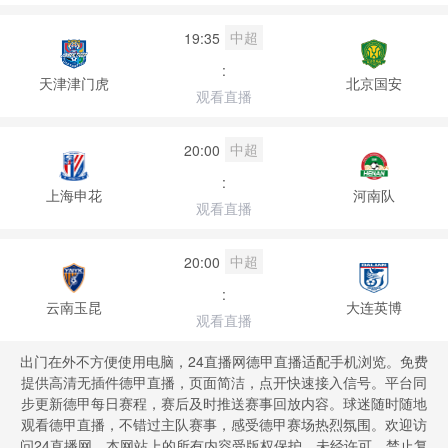
中超
19:35
:
天津津门虎
北京国安
观看直播
中超
20:00
:
上海申花
河南队
观看直播
中超
20:00
:
云南玉昆
大连英博
观看直播
出门在外不方便使用电脑，24直播网德甲直播适配手机浏览。免费
提供高清无插件德甲直播，页面简洁，点开快速接入信号。平台同
步更新德甲每日赛程，赛后及时推送赛事回放内容。球迷随时随地
观看德甲直播，不错过主队赛事，感受德甲赛场热烈氛围。欢迎访
问24直播网，本网站上的所有内容受版权保护。未经许可，禁止复