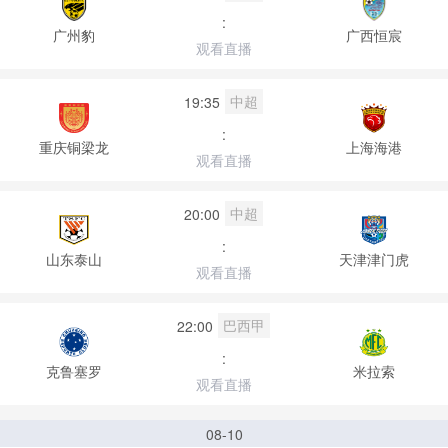
:
广州豹
广西恒宸
观看直播
中超
19:35
:
重庆铜梁龙
上海海港
观看直播
中超
20:00
:
山东泰山
天津津门虎
观看直播
巴西甲
22:00
:
克鲁塞罗
米拉索
观看直播
08-10