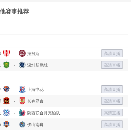
他赛事推荐
联
-
拉努斯
高清直播
安
-
深圳新鹏城
高清直播
牛
-
上海申花
高清直播
吴
-
长春亚泰
高清直播
夫
-
陕西联合月亮泊队
高清直播
家
-
佛山南狮
高清直播