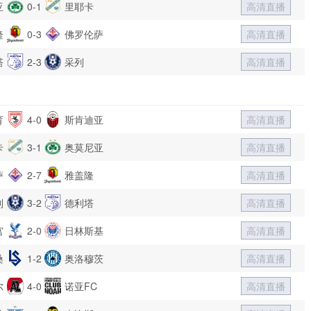
亚
0-1
里耶卡
高清直播
隆
0-3
佛罗伦萨
高清直播
塔
2-3
采列
高清直播
育
4-0
斯肯迪亚
高清直播
卡
3-1
奥莫尼亚
高清直播
萨
2-7
雅盖隆
高清直播
列
3-2
德利塔
高清直播
宫
2-0
日林斯基
高清直播
桑
1-2
奥洛穆茨
高清直播
尔
4-0
诺亚FC
高清直播