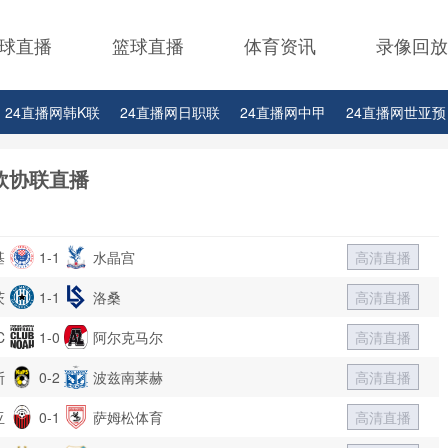
球直播
篮球直播
体育资讯
录像回放
24直播网韩K联
24直播网日职联
24直播网中甲
24直播网世亚预
24直播网西甲
24直播网德甲
24直播网欧冠杯
24直播网中超
2
欧协联直播
24直播网比赛足球欧洲杯
基
1-1
水晶宫
高清直播
茨
1-1
洛桑
高清直播
C
1-0
阿尔克马尔
高清直播
斯
0-2
波兹南莱赫
高清直播
亚
0-1
萨姆松体育
高清直播