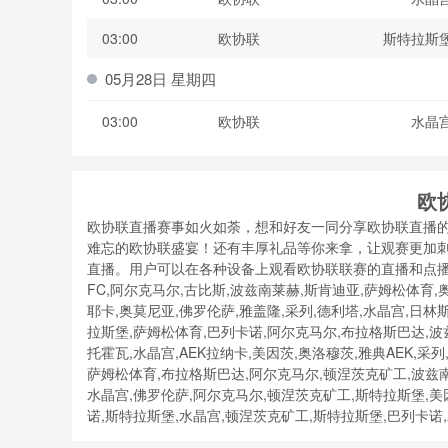
03:00
欧协联
斯特拉斯
05月28日 星期四
03:00
欧协联
水晶
欧
欧协联直播赛事如火如荼，想和好友一同分享欧协联直播的
难忘的欧协联盛宴！还有丰厚礼品等你来拿，让观赛更加刺激有趣
直播。用户可以在各种设备上观看欧协联联赛的直播和点播内
FC,阿尔克马尔,古比斯,波兹南莱赫,斯肯迪亚,萨姆松体育,
耶卡,奥莫尼亚,佛罗伦萨,雅盖隆,采列,德利塔,水晶宫,日林
拉斯堡,萨姆松体育,巴列卡诺,阿尔克马尔,布拉格斯巴达,波兹
托霍瓦,水晶宫,AEK拉纳卡,美因茨,奥洛穆茨,雅典AEK,采
萨姆松体育,布拉格斯巴达,阿尔克马尔,顿涅茨克矿工,波兹南
水晶宫,佛罗伦萨,阿尔克马尔,顿涅茨克矿工,斯特拉斯堡,美因
诺,斯特拉斯堡,水晶宫,顿涅茨克矿工,斯特拉斯堡,巴列卡