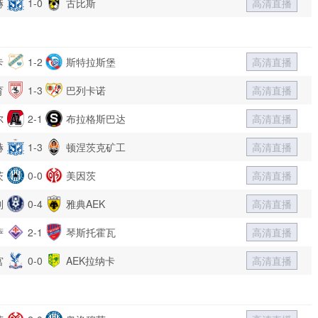
赫
1-0
古比斯
高清直播
卡
1-2
斯特拉斯堡
高清直播
育
1-3
巴列卡诺
高清直播
尔
2-1
布拉格斯巴达
高清直播
赫
1-3
顿涅茨克矿工
高清直播
茨
0-0
美因茨
高清直播
列
0-4
雅典AEK
高清直播
萨
2-1
琴斯托霍瓦
高清直播
宫
0-0
AEK拉纳卡
高清直播