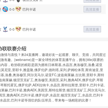
堡
0-0
巴列卡诺
高清直播
宫
0-0
巴列卡诺
高清直播
协联联赛介绍
激情与喜悦？来24直播网，邀请好友一起观赛、聊天、竞猜，共同度过
。{webname)是一家全球性的体育直播平台，拥有{title)联赛的
容，欧协联的精彩是因为拥有日林斯基,水晶宫,奥洛穆茨,洛桑,诺亚
奥莫尼亚,里耶卡,雅盖隆,佛罗伦萨,德利塔,采列,萨姆松体育,斯肯迪亚,里
斯基,洛桑,奥洛穆茨,阿尔克马尔,诺亚FC,波兹南莱赫,古比斯,里耶卡,斯特
南莱赫,顿涅茨克矿工,奥洛穆茨,美因茨,采列,雅典AEK,佛罗伦萨,琴斯
列,琴斯托霍瓦,佛罗伦萨,AEK拉纳卡,水晶宫,斯特拉斯堡,里耶卡,巴列卡诺,
莱赫,巴列卡诺,雅典AEK,美因茨,斯特拉斯堡,顿涅茨克矿工,阿尔克马尔,
茨,雅典AEK,巴列卡诺,佛罗伦萨,水晶宫,顿涅茨克矿工,水晶宫,巴列卡
诺,水晶宫,巴列卡诺等强壮的队伍球员，带来每一场精彩的比赛！