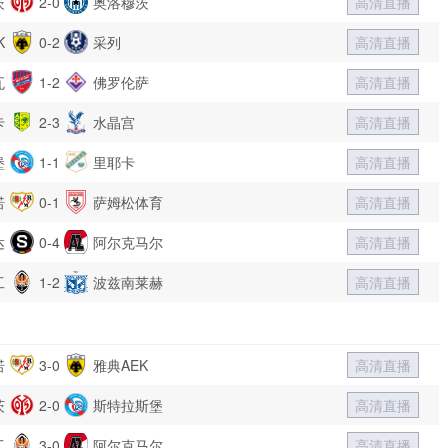
茨
2-0
奥洛穆茨
高清直播
K
0-2
采列
高清直播
瓦
1-2
佛罗伦萨
高清直播
卡
2-3
水晶宫
高清直播
堡
1-1
里耶卡
高清直播
诺
0-1
萨姆松体育
高清直播
达
0-4
阿尔克马尔
高清直播
工
1-2
波兹南莱赫
高清直播
诺
3-0
雅典AEK
高清直播
茨
2-0
斯特拉斯堡
高清直播
工
3-0
阿尔克马尔
高清直播