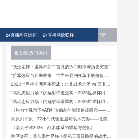
24直播网亚洲杯
24直播网欧联杯
4直播网比赛足球欧洲杯冠军
欧协联热门资讯
“跃迁定律：世界杯新军首胜的冷门概率与历史突变”
“扩军效应与赔率收敛：世界杯赛制变革下的价值逻
辑重构”
2026世界杯非洲区生死战：北非战术之矛 vs 西非力
量之盾
“高动态应力场下的远射弹道重构：2026世界杯用球
飞行控制与落点精度的技术解构”
“高动态应力场下的远射弹道重构：2026世界杯用球
飞行控制与落点精度的技术解构”
《热力学视角下VAR判读偏差的能流路径研究——基
于2022卡塔尔世界杯的实证检验》
高原到平原：72小时代谢重启与战术变形——北美世
界杯的隐形博弈
《南太平洋2026：战术体系的重塑与进化》
跨区突围：美加墨世界杯小组第三晋级路径的战术重