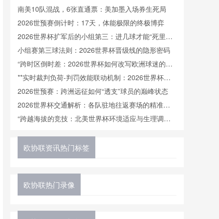
塑与博弈法则
南美10队混战，6张直通票：美加墨入场券生死局
2026世预赛倒计时：17天，体能极限的终极博弈
2026世界杯扩军后的小组第三：进几球才能“死里逃
生”？
小组赛第三球法则：2026世界杯晋级线的隐形密码
“跨时区倒时差：2026世界杯如何改写欧洲球迷的午
夜观赛传统”
**实时裁判负荷-判罚效能联动机制：2026世界杯执
法情境下心率变异性与决策准确率的动态耦合分析**
2026世预赛：跨洲远征如何“透支”球员的巅峰状态
2026世界杯交通解析：各队驻地往返赛场的精准通
勤时间表
“跨越海拔的竞技：北美世界杯环境适应与生理调节
研究”
欧协联资讯热门标签
欧协联热门录像