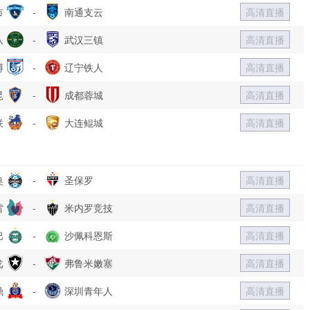
市
-
南通支云
高清直播
队
-
武汉三镇
高清直播
博
-
辽宁铁人
高清直播
昆
-
成都蓉城
高清直播
联
-
大连鲲城
高清直播
奥
-
圣保罗
高清直播
雷
-
米内罗竞技
高清直播
巴
-
沙佩科恩斯
高清直播
戈
-
弗鲁米嫩塞
高清直播
鼎
-
深圳青年人
高清直播